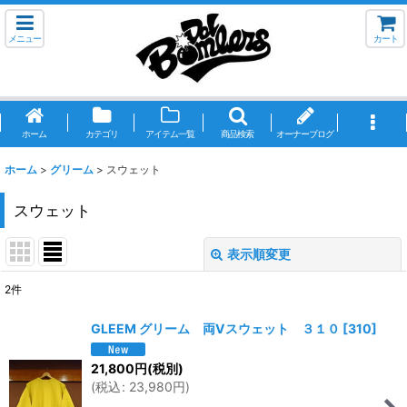
メニュー
カート
ホーム
カテゴリ
アイテム一覧
商品検索
オーナーブログ
ホーム
>
グリーム
>
スウェット
スウェット
表示順変更
閉じる
2
件
表示数
:
GLEEM グリーム 両Vスウェット ３１０
[
310
]
並び順
:
21,800
円
(税別)
(
税込
:
23,980
円
)
絞り込む