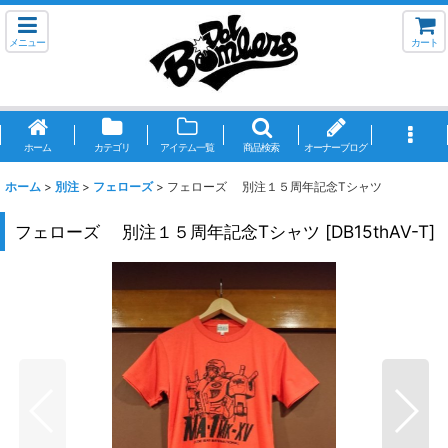
メニュー
カート
ホーム
カテゴリ
アイテム一覧
商品検索
オーナーブログ
ホーム
>
別注
>
フェローズ
>
フェローズ 別注１５周年記念Tシャツ
フェローズ 別注１５周年記念Tシャツ
[
DB15thAV-T
]