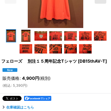
フェローズ 別注１５周年記念Tシャツ
[
DB15thAV-T
]
販売価格
:
4,900
円
(税別)
(
税込
:
5,390
円
)
Facebookでシェア
在庫確認はこちら