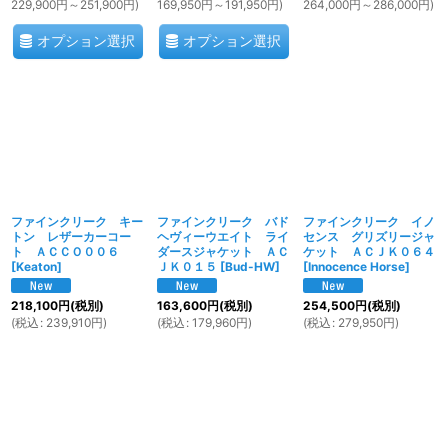
229,900
円
～251,900
円
)
169,950
円
～191,950
円
)
264,000
円
～286,000
円
)
オプション選択
オプション選択
ファインクリーク キー
ファインクリーク バド
ファインクリーク イノ
トン レザーカーコー
ヘヴィーウエイト ライ
センス グリズリージャ
ト ＡＣＣＯ００６
ダースジャケット ＡＣ
ケット ＡＣＪＫ０６４
[
Keaton
]
ＪＫ０１５
[
Bud-HW
]
[
Innocence Horse
]
218,100
円
(税別)
163,600
円
(税別)
254,500
円
(税別)
(
税込
:
239,910
円
)
(
税込
:
179,960
円
)
(
税込
:
279,950
円
)