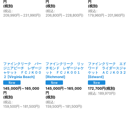
円
円
円
(税別)
(税別)
(税別)
(
税込
:
(
税込
:
(
税込
:
209,990
円
～231,990
円
)
206,800
円
～228,800
円
)
179,960
円
～201,960
円
)
ファインクリーク バー
ファインクリーク リッ
ファインクリーク エド
ジニアビーチ レザージ
チモンド レザージャケ
ワード ライダースジャ
ャケット ＦＣＪＫ００
ット ＦＣＪＫ００１
ケット ＡＣＪＫ０３２
２
[
Virginia Beach
]
[
Richmond
]
[
Edward
]
145,000
円
～165,000
145,000
円
～165,000
172,700
円
(税別)
円
円
(
税込
:
189,970
円
)
(税別)
(税別)
(
税込
:
(
税込
:
159,500
円
～181,500
円
)
159,500
円
～181,500
円
)