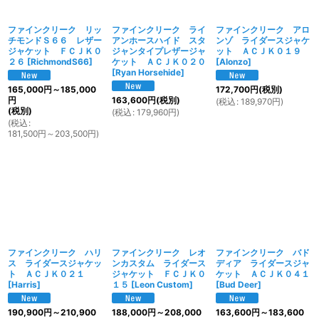
ファインクリーク リッ
ファインクリーク ライ
ファインクリーク アロ
チモンドＳ６６ レザー
アンホースハイド スタ
ンゾ ライダースジャケ
ジャケット ＦＣＪＫ０
ジャンタイプレザージャ
ット ＡＣＪＫ０１９
２６
[
RichmondS66
]
ケット ＡＣＪＫ０２０
[
Alonzo
]
[
Ryan Horsehide
]
165,000
円
～185,000
172,700
円
(税別)
円
163,600
円
(税別)
(
税込
:
189,970
円
)
(税別)
(
税込
:
179,960
円
)
(
税込
:
181,500
円
～203,500
円
)
ファインクリーク ハリ
ファインクリーク レオ
ファインクリーク バド
ス ライダースジャケッ
ンカスタム ライダース
ディア ライダースジャ
ト ＡＣＪＫ０２１
ジャケット ＦＣＪＫ０
ケット ＡＣＪＫ０４１
[
Harris
]
１５
[
Leon Custom
]
[
Bud Deer
]
190,900
円
～210,900
188,000
円
～208,000
163,600
円
～183,600