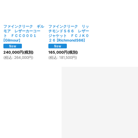
ファインクリーク ギル
ファインクリーク リッ
モア レザーカーコー
チモンドＳ６６ レザー
ト ＦＣＣＯ００１
ジャケット ＦＣＪＫ０
[
Gilmour
]
２６
[
RichmondS66
]
240,000
円
(税別)
165,000
円
(税別)
(
税込
:
264,000
円
)
(
税込
:
181,500
円
)