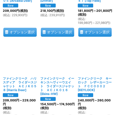
０５
[
Arcadia Deer
]
[
Drifter
]
４７
[
Top Field
]
209,000
円
(税別)
218,100
円
(税別)
181,800
円
～201,800
円
(税別)
(
税込
:
229,900
円
)
(
税込
:
239,910
円
)
(
税込
:
199,980
円
～221,980
円
)
オプション選択
オプション選択
オプション選択
ファインクリーク ハリ
ファインクリーク イー
ファインクリーク キー
スディア ライダースジ
キンスヘヴィーウエイ
ロック レザーカーコー
ャケット ＡＣＪＫ０５
ト ライダースジャケッ
ト ＦＣＣＯ００２
８
[
Harris Deer
]
ト ＡＣＪＫ０１６
[
KEYLOCK
]
[
Ekins-HW
]
209,000
円
～229,000
240,000
円
～260,000
円
154,500
円
～174,500
円
円
(税別)
(税別)
(税別)
(
税込
:
(
税込
:
(
税込
: