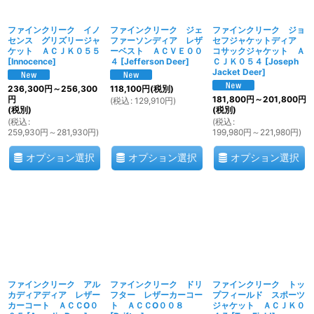
ファインクリーク イノ
ファインクリーク ジェ
ファインクリーク ジョ
センス グリズリージャ
ファーソンディア レザ
セフジャケットディア
ケット ＡＣＪＫ０５５
ーベスト ＡＣＶＥ００
コサックジャケット Ａ
[
Innocence
]
４
[
Jefferson Deer
]
ＣＪＫ０５４
[
Joseph
Jacket Deer
]
236,300
円
～256,300
118,100
円
(税別)
円
181,800
円
～201,800
円
(
税込
:
129,910
円
)
(税別)
(税別)
(
税込
:
(
税込
:
259,930
円
～281,930
円
)
199,980
円
～221,980
円
)
オプション選択
オプション選択
オプション選択
ファインクリーク アル
ファインクリーク ドリ
ファインクリーク トッ
カディアディア レザー
フター レザーカーコー
プフィールド スポーツ
カーコート ＡＣＣO０
ト ＡＣＣO００８
ジャケット ＡＣＪＫ０