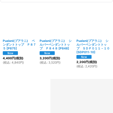
Pualani(プアラニ) ペ
Pualani(プアラニ) シ
Pualani(プアラニ) シ
ンダントトップ Ｐ８７
ルバーペンダントトッ
ルバーペンダントトッ
５
[
P875
]
プ Ｐ８４８
[
P848
]
プ ＳＤＰ０１１－１０
[
SDP011-10
]
4,400
円
(税別)
3,200
円
(税別)
2,200
円
(税別)
(
税込
:
4,840
円
)
(
税込
:
3,520
円
)
(
税込
:
2,420
円
)