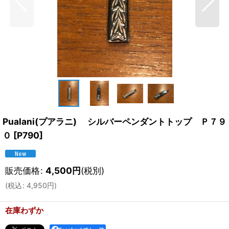
Pualani(プアラニ) シルバーペンダントトップ Ｐ７９
０
[
P790
]
販売価格
:
4,500
円
(税別)
(
税込
:
4,950
円
)
在庫わずか