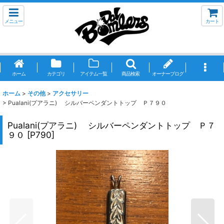
メニュー
カート
ホーム
カテゴリ
アイテム一覧
商品検索
オーナーブログ
ホーム
>
その他
>
アクセサリー
>
Pualani(プアラニ) シルバーペンダントトップ Ｐ７９０
Pualani(プアラニ) シルバーペンダントトップ Ｐ７
９０
[
P790
]