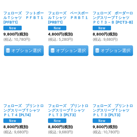
フェローズ フットボー
フェローズ ベースボー
フェローズ ボーダーロ
ルＴシャツ ＰＦＢＴ１
ルＴシャツ ＰＲＢＴ１
ングスリーブＴシャツ
[
PFBT1
]
[
PRBT1
]
ＰＣＴ３－Ｂ
[
PCT3-B
]
9,800
円
(税別)
4,800
円
(税別)
8,800
円
(税別)
(
税込
:
10,780
円
)
(
税込
:
5,280
円
)
(
税込
:
9,680
円
)
オプション選択
オプション選択
オプション選択
フェローズ プリントロ
フェローズ プリントロ
フェローズ プリントロ
ングスリーブＴシャツ
ングスリーブＴシャツ
ングスリーブＴシャツ
ＰＬＴ４
[
PLT4
]
ＰＬＴ３
[
PLT3
]
ＰＬＴ３
[
PLT3
]
8,800
円
(税別)
8,800
円
(税別)
9,800
円
(税別)
(
税込
:
9,680
円
)
(
税込
:
9,680
円
)
(
税込
:
10,780
円
)