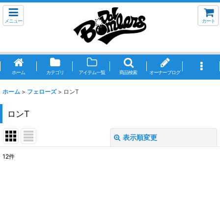
メニュー
カート
ホーム
カテゴリ
アイテム一覧
商品検索
オーナーブログ
ホーム
>
フェローズ
>
ロンT
ロンT
表示順変更
閉じる
12
件
表示数
:
並び順
:
絞り込む