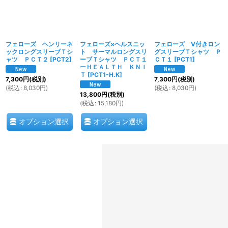
フェローズ ヘンリーネ
フェローズ×ヘルスニッ
フェローズ V付きロン
ックロングスリーブＴシ
ト サーマルロングスリ
グスリーブＴシャツ Ｐ
ャツ ＰＣＴ２
[
PCT2
]
ーブＴシャツ ＰＣＴ１
ＣＴ１
[
PCT1
]
ーＨＥＡＬＴＨ ＫＮＩ
Ｔ
[
PCT1-H.K
]
7,300
円
(税別)
7,300
円
(税別)
(
税込
:
8,030
円
)
(
税込
:
8,030
円
)
13,800
円
(税別)
(
税込
:
15,180
円
)
オプション選択
オプション選択