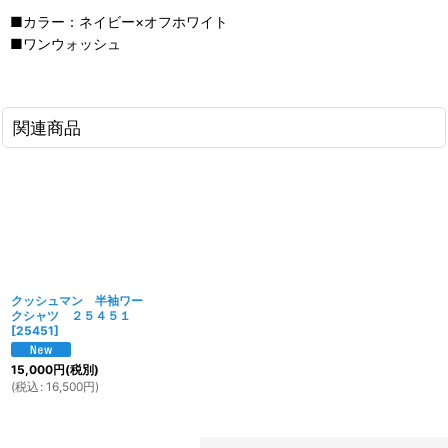
■カラー：ネイビー×オフホワイト
■ワンウォッシュ
関連商品
クッシュマン 半袖ワー
クシャツ ２５４５１
[
25451
]
15,000
円
(税別)
(
税込
:
16,500
円
)