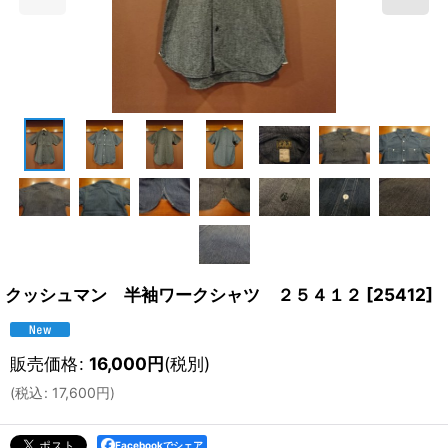
クッシュマン 半袖ワークシャツ ２５４１２
[
25412
]
販売価格
:
16,000
円
(税別)
(
税込
:
17,600
円
)
Facebookでシェア