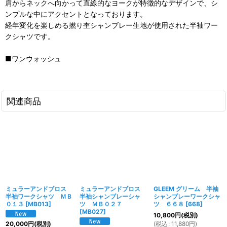
肩からネックへ向かって直線的なヨークが特徴的なデザインで、シ
ンプルな中にアクセントとなっております。
経年変化を楽しめる撚り杢シャンブレー生地が使用された半袖ワー
クシャツです。
■ワンウォッシュ
関連商品
ミュラーアンドブロス
ミュラーアンドブロス
GLEEM グリーム 半袖
半袖ワークシャツ ＭＢ
半袖シャンブレーシャ
シャンブレーワークシャ
０１３
[
MB013
]
ツ ＭＢ０２７
ツ ６６８
[
668
]
[
MB027
]
10,800
円
(税別)
(
税込
:
11,880
円
)
20,000
円
(税別)