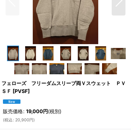
フェローズ フリーダムスリーブ両Ｖスウェット ＰＶ
ＳＦ
[
PVSF
]
販売価格
:
19,000
円
(税別)
(
税込
:
20,900
円
)