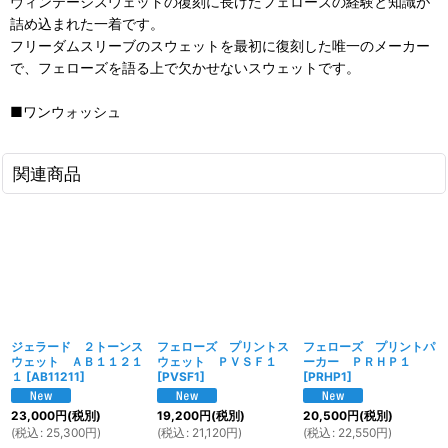
ヴィンテージスウェットの復刻に長けたフェローズの経験と知識が
詰め込まれた一着です。
フリーダムスリーブのスウェットを最初に復刻した唯一のメーカー
で、フェローズを語る上で欠かせないスウェットです。
■ワンウォッシュ
関連商品
ジェラード ２トーンス
フェローズ プリントス
フェローズ プリントパ
ウェット ＡＢ１１２１
ウェット ＰＶＳＦ１
ーカー ＰＲＨＰ１
１
[
AB11211
]
[
PVSF1
]
[
PRHP1
]
23,000
円
(税別)
19,200
円
(税別)
20,500
円
(税別)
(
税込
:
25,300
円
)
(
税込
:
21,120
円
)
(
税込
:
22,550
円
)