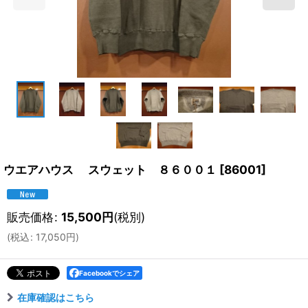
ウエアハウス スウェット ８６００１
[
86001
]
販売価格
:
15,500
円
(税別)
(
税込
:
17,050
円
)
Facebookでシェア
在庫確認はこちら