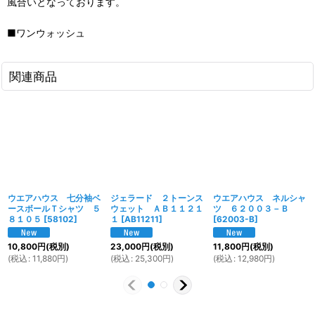
風合いとなっております。
■ワンウォッシュ
関連商品
ウエアハウス 七分袖ベ
ジェラード ２トーンス
ウエアハウス ネルシャ
ースボールＴシャツ ５
ウェット ＡＢ１１２１
ツ ６２００３－Ｂ
８１０５
[
58102
]
１
[
AB11211
]
[
62003-B
]
10,800
円
(税別)
23,000
円
(税別)
11,800
円
(税別)
(
税込
:
11,880
円
)
(
税込
:
25,300
円
)
(
税込
:
12,980
円
)