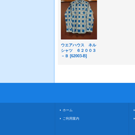
ウエアハウス ネル
シャツ ６２００３
－Ｂ
[
62003-B
]
ホーム
ご利用案内