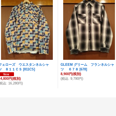
フェローズ ウエスタンネルシャ
GLEEM グリーム フランネルシャ
ツ ８１１ＣＳ
[
811CS
]
ツ ６７８
[
678
]
8,900円
(税別)
14,800円
(税別)
(
税込
:
9,790円
)
税込
:
16,280円
)