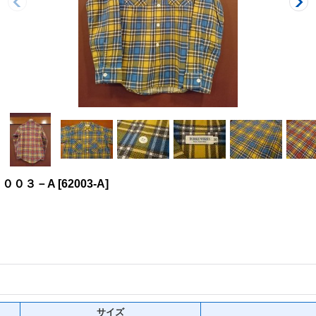
００３－A
[
62003-A
]
サイズ