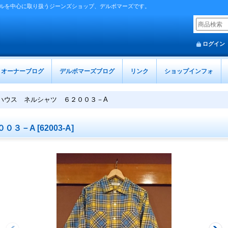
ルを中心に取り扱うジーンズショップ、デルボマーズです。
ログイン
オーナーブログ
デルボマーズブログ
リンク
ショップインフォ
ハウス ネルシャツ ６２００３－A
００３－A
[
62003-A
]