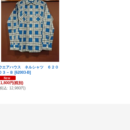
ウエアハウス ネルシャツ ６２０
０３－Ｂ
[
62003-B
]
11,800円
(税別)
税込
:
12,980円
)