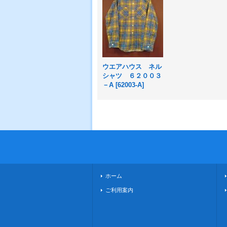
ウエアハウス ネル
シャツ ６２００３
－A
[
62003-A
]
ホーム
ご利用案内