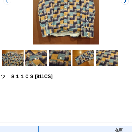
ャツ ８１１ＣＳ
[
811CS
]
在庫