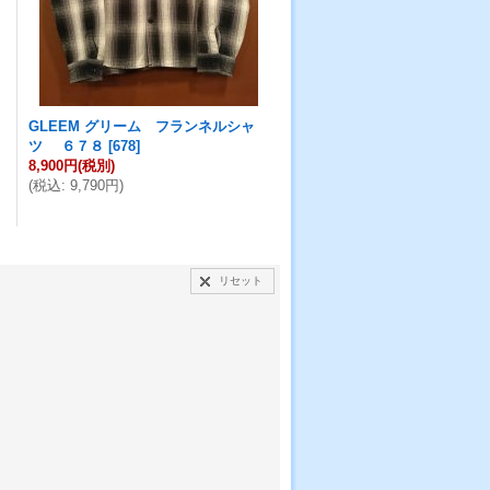
GLEEM グリーム フランネルシャ
ツ ６７８
[
678
]
8,900円
(税別)
(
税込
:
9,790円
)
リセット