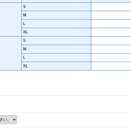
S
M
L
XL
S
M
L
XL