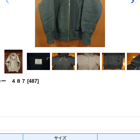
カー ４８７
[
487
]
サイズ