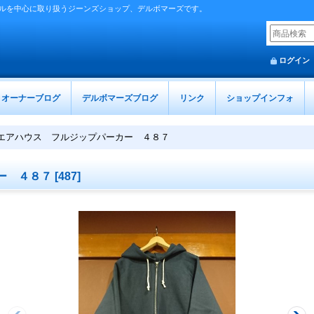
ルを中心に取り扱うジーンズショップ、デルボマーズです。
ログイン
オーナーブログ
デルボマーズブログ
リンク
ショップインフォ
エアハウス フルジップパーカー ４８７
ー ４８７
[
487
]