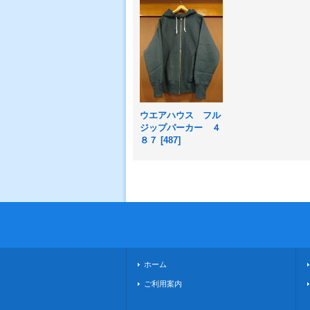
ウエアハウス フル
ジップパーカー ４
８７
[
487
]
ホーム
ご利用案内