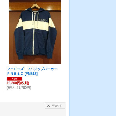
フェローズ フルジップパーカー
ＰＮＢ１Ｚ
[
PNB1Z
]
19,800円
(税別)
(
税込
:
21,780円
)
リセット