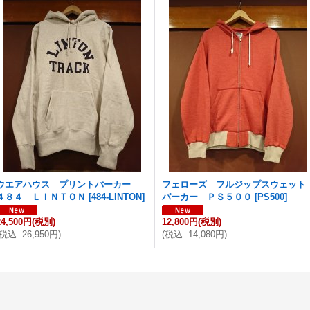
ウエアハウス プリントパーカー
フェローズ フルジップスウェット
４８４ ＬＩＮＴＯＮ
[
484-LINTON
]
パーカー ＰＳ５００
[
PS500
]
24,500円
(税別)
12,800円
(税別)
税込
:
26,950円
)
(
税込
:
14,080円
)