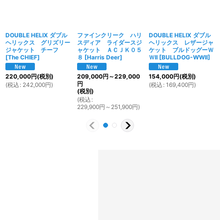
DOUBLE HELIX ダブル
ファインクリーク ハリ
DOUBLE HELIX ダブル
ヘリックス グリズリー
スディア ライダースジ
ヘリックス レザージャ
ジャケット チーフ
ャケット ＡＣＪＫ０５
ケット ブルドッグーＷ
[
The CHIEF
]
８
[
Harris Deer
]
ＷII
[
BULLDOG-WWII
]
220,000
円
(税別)
209,000
円
～229,000
154,000
円
(税別)
円
(
税込
:
242,000
円
)
(
税込
:
169,400
円
)
(税別)
(
税込
:
229,900
円
～251,900
円
)