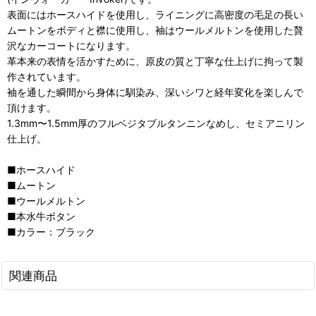
表面にはホースハイドを使用し、ライニングに高密度の毛足の長い
ムートンをボディと襟に使用し、袖はウールメルトンを使用した贅
沢なカーコートになります。
革本来の表情を活かすために、原皮の質と丁寧な仕上げに拘って製
作されています。
袖を通した瞬間から身体に馴染み、深いシワと経年変化を楽しんで
頂けます。
1.3mm〜1.5mm厚のフルベジタブルタンニンなめし、セミアニリン
仕上げ。
■ホースハイド
■ムートン
■ウールメルトン
■本水牛ボタン
■カラー：ブラック
関連商品