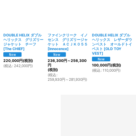
DOUBLE HELIX ダブル
ファインクリーク イノ
DOUBLE HELIX ダブル
ヘリックス グリズリー
センス グリズリージャ
ヘリックス レザーダウ
ジャケット チーフ
ケット ＡＣＪＫ０５５
ンベスト オールドトイ
[
The CHIEF
]
[
Innocence
]
ベスト
[
OLD TOY
VEST
]
220,000
円
(税別)
236,300
円
～256,300
円
100,000
円
(税別)
(
税込
:
242,000
円
)
(税別)
(
税込
:
110,000
円
)
(
税込
:
259,930
円
～281,930
円
)