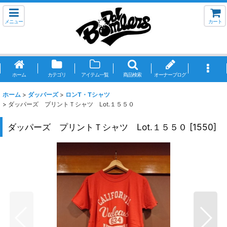
メニュー
カート
ホーム
カテゴリ
アイテム一覧
商品検索
オーナーブログ
ホーム
>
ダッパーズ
>
ロンT・Tシャツ
>
ダッパーズ プリントＴシャツ Lot.１５５０
ダッパーズ プリントＴシャツ Lot.１５５０
[
1550
]