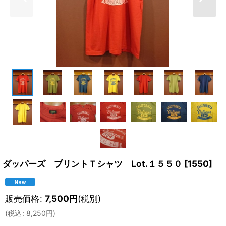
ダッパーズ プリントＴシャツ Lot.１５５０
[
1550
]
販売価格
:
7,500
円
(税別)
(
税込
:
8,250
円
)