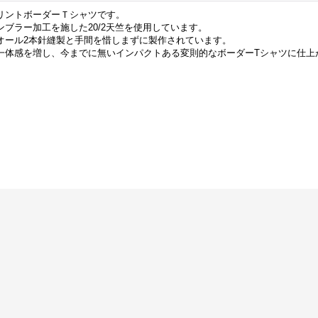
リントボーダーＴシャツです。
ブラー加工を施した20/2天竺を使用しています。
オール2本針縫製と手間を惜しまずに製作されています。
一体感を増し、今までに無いインパクトある変則的なボーダーTシャツに仕上