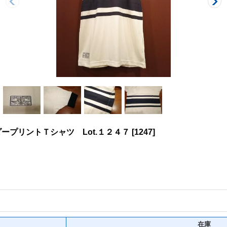
ープリントＴシャツ Lot.１２４７
[
1247
]
在庫