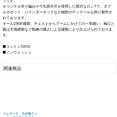
ツです。
オリジナル吊り編み小寸丸胴天竺を使用した贅沢なロンTで、ダブ
ルガゼット、バインダーネックなど細部のディテールも拘り製作さ
れております。
オール2本針縫製、チェストからアームにかけての一本縫い、袖口と
裾は天地縫製など熟練の職人による縫製により仕上げられておりま
す。
■コットン100%
■ノンウォッシュ
関連商品
ジェラード 九分袖Ｔシ