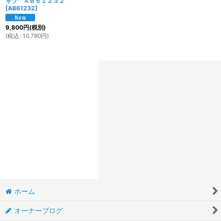
ャツ ＡＢ６１２３２
[
AB61232
]
9,800
円
(税別)
(
税込
:
10,780
円
)
ホーム
オーナーブログ