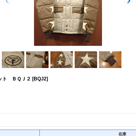
ット ＢＱＪ２
[
BQJ2
]
在庫