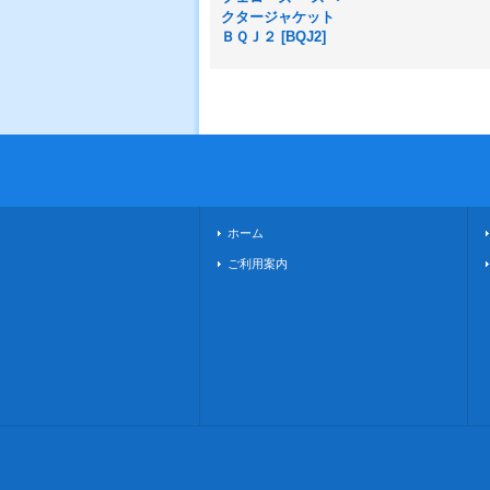
クタージャケット
ＢＱＪ２
[
BQJ2
]
ホーム
ご利用案内