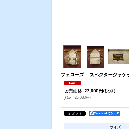
フェローズ スペクタージャケ
販売価格
:
22,800円
(税別)
(
税込
:
25,080円
)
Facebookでシェア
サイズ