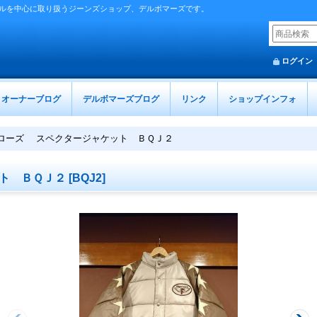
ルを中心に取り扱うジーンズショップ、デルボマーズです。
ログイン
オーナーブログ
デルボマーズブログ
リンク
ショップインフォ
ローズ スペクタージャケット ＢＱＪ２
ト ＢＱＪ２
[
BQJ2
]