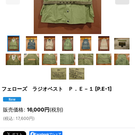
フェローズ ラジオベスト Ｐ．Ｅ－１
[
P.E-1
]
販売価格
:
16,000
円
(税別)
(
税込
:
17,600
円
)
Facebookでシェア