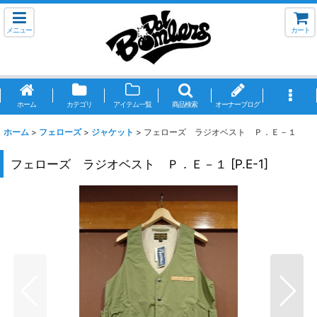
メニュー
カート
ホーム
カテゴリ
アイテム一覧
商品検索
オーナーブログ
ホーム
>
フェローズ
>
ジャケット
>
フェローズ ラジオベスト Ｐ．Ｅ－１
フェローズ ラジオベスト Ｐ．Ｅ－１
[
P.E-1
]