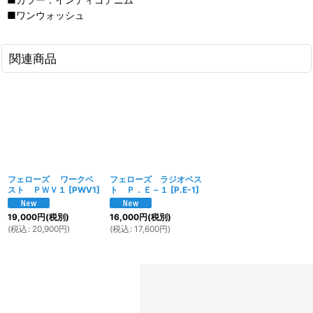
■ワンウォッシュ
関連商品
フェローズ ワークベ
フェローズ ラジオベス
スト ＰＷＶ１
[
PWV1
]
ト Ｐ．Ｅ－１
[
P.E-1
]
19,000
円
(税別)
16,000
円
(税別)
(
税込
:
20,900
円
)
(
税込
:
17,600
円
)