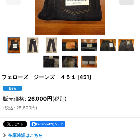
フェローズ ジーンズ ４５１
[
451
]
販売価格
:
26,000
円
(税別)
(
税込
:
28,600
円
)
Facebookでシェア
在庫確認はこちら