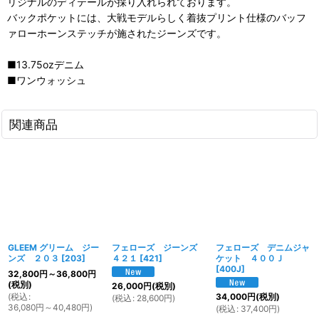
リジナルのディテールが採り入れられております。
バックポケットには、大戦モデルらしく着抜プリント仕様のバッフ
ァローホーンステッチが施されたジーンズです。
■13.75ozデニム
■ワンウォッシュ
関連商品
GLEEM グリーム ジー
フェローズ ジーンズ
フェローズ デニムジャ
ンズ ２０３
[
203
]
４２１
[
421
]
ケット ４００Ｊ
[
400J
]
32,800
円
～36,800
円
(税別)
26,000
円
(税別)
(
税込
:
34,000
円
(税別)
(
税込
:
28,600
円
)
36,080
円
～40,480
円
)
(
税込
:
37,400
円
)