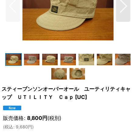
スティーブンソンオーバーオール ユーティリティキャ
ップ ＵＴＩＬＩＴＹ Ｃａｐ
[
UC
]
販売価格
:
8,800
円
(税別)
(
税込
:
9,680
円
)