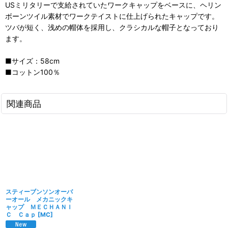
USミリタリーで支給されていたワークキャップをベースに、ヘリン
ボーンツイル素材でワークテイストに仕上げられたキャップです。
ツバが短く、浅めの帽体を採用し、クラシカルな帽子となっており
ます。
■サイズ：58cm
■コットン100％
関連商品
スティーブンソンオーバ
ーオール メカニックキ
ャップ ＭＥＣＨＡＮＩ
Ｃ Ｃａｐ
[
MC
]