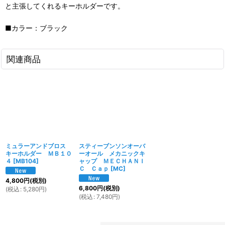
と主張してくれるキーホルダーです。
■カラー：ブラック
関連商品
ミュラーアンドブロス
スティーブンソンオーバ
キーホルダー ＭＢ１０
ーオール メカニックキ
４
[
MB104
]
ャップ ＭＥＣＨＡＮＩ
Ｃ Ｃａｐ
[
MC
]
4,800
円
(税別)
6,800
円
(税別)
(
税込
:
5,280
円
)
(
税込
:
7,480
円
)