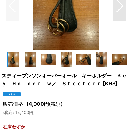
スティーブンソンオーバーオール キーホルダー Ｋｅ
ｙ Ｈｏｌｄｅｒ ｗ／ Ｓｈｏｅｈｏｒｎ
[
KHS
]
販売価格
:
14,000
円
(税別)
(
税込
:
15,400
円
)
在庫わずか