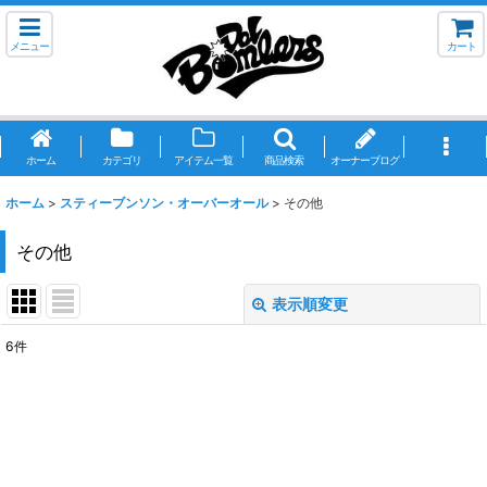
メニュー
カート
ホーム
カテゴリ
アイテム一覧
商品検索
オーナーブログ
ホーム
>
スティーブンソン・オーバーオール
>
その他
その他
表示順変更
閉じる
6
件
表示数
:
並び順
:
絞り込む