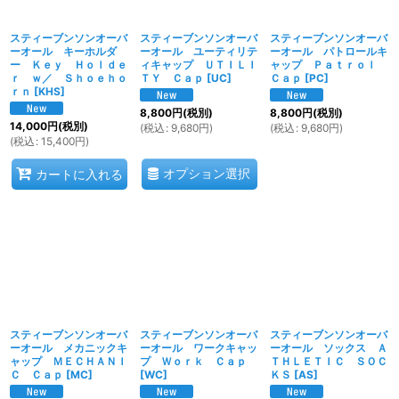
スティーブンソンオーバ
スティーブンソンオーバ
スティーブンソンオーバ
ーオール キーホルダ
ーオール ユーティリテ
ーオール パトロールキ
ー Ｋｅｙ Ｈｏｌｄｅ
ィキャップ ＵＴＩＬＩ
ャップ Ｐａｔｒｏｌ
ｒ ｗ／ Ｓｈｏｅｈｏ
ＴＹ Ｃａｐ
[
UC
]
Ｃａｐ
[
PC
]
ｒｎ
[
KHS
]
8,800
円
(税別)
8,800
円
(税別)
14,000
円
(税別)
(
税込
:
9,680
円
)
(
税込
:
9,680
円
)
(
税込
:
15,400
円
)
オプション選択
カートに入れる
スティーブンソンオーバ
スティーブンソンオーバ
スティーブンソンオーバ
ーオール メカニックキ
ーオール ワークキャッ
ーオール ソックス Ａ
ャップ ＭＥＣＨＡＮＩ
プ Ｗｏｒｋ Ｃａｐ
ＴＨＬＥＴＩＣ ＳＯＣ
Ｃ Ｃａｐ
[
MC
]
[
WC
]
ＫＳ
[
AS
]