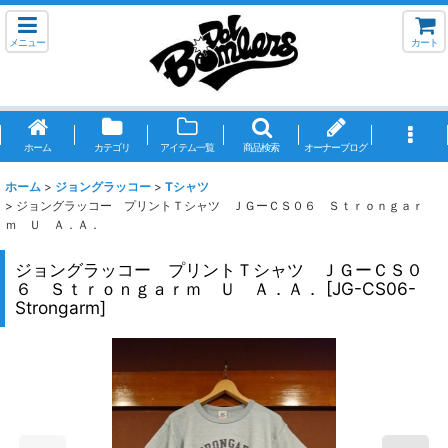
メニュー
カート
ホーム
カテゴリ
アイテム一覧
商品検索
オーナーブログ
ホーム
>
ジョングラッコー
>
Tシャツ
>
ジョングラッコー プリントＴシャツ ＪＧーＣＳ０６ Ｓｔｒｏｎｇａｒ
ｍ Ｕ Ａ．Ａ．
ジョングラッコー プリントＴシャツ ＪＧーＣＳ０
６ Ｓｔｒｏｎｇａｒｍ Ｕ Ａ．Ａ．
[
JG-CS06-
Strongarm
]