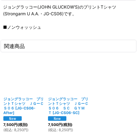
ジョングラッコー(JOHN GLUCKOW'S)のプリントTシャツ
(Strongarm U A.A.・JG-CS06)です。
■ノンウォッッシュ
関連商品
ジョングラッコー プリ
ジョングラッコー プリ
ントＴシャツ ＪＧーＣ
ントＴシャツ ＪＧーＣ
Ｓ０６
[
JG-CS06-
Ｓ０６ ＳＣ ＧＹＭ
After
]
Ｔ
[
JG-CS06-SC
]
7,500
円
(税別)
7,500
円
(税別)
(
税込
:
8,250
円
)
(
税込
:
8,250
円
)