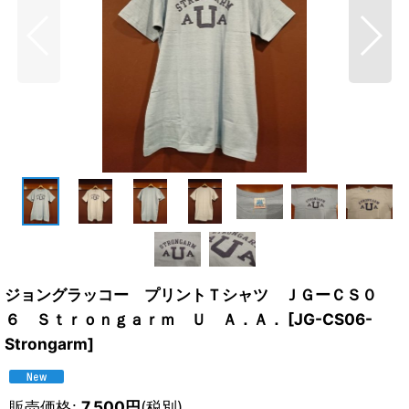
ジョングラッコー プリントＴシャツ ＪＧーＣＳ０
６ Ｓｔｒｏｎｇａｒｍ Ｕ Ａ．Ａ．
[
JG-CS06-
Strongarm
]
販売価格
:
7,500
円
(税別)