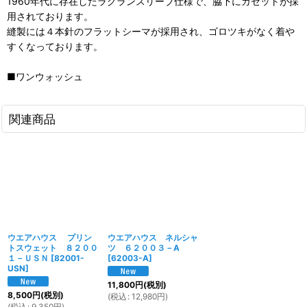
1960年代に存在したラグランスリーブ仕様で、脇下にガゼットが採
用されております。
縫製には４本針のフラットシーマが採用され、ゴロツキがなく着や
すくなっております。
■ワンウォッシュ
関連商品
ウエアハウス プリン
ウエアハウス ネルシャ
トスウェット ８２００
ツ ６２００３－A
１－ＵＳＮ
[
82001-
[
62003-A
]
USN
]
11,800
円
(税別)
8,500
円
(税別)
(
税込
:
12,980
円
)
(
税込
:
9,350
円
)