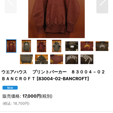
ウエアハウス プリントパーカー ８３００４－０２
ＢＡＮＣＲＯＦＴ
[
83004-02-BANCROFT
]
販売価格
:
17,000
円
(税別)
(
税込
:
18,700
円
)