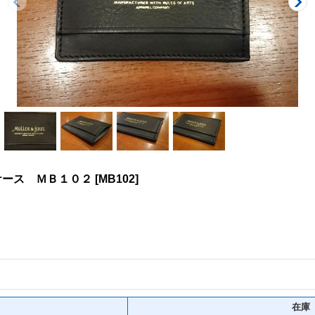
ケース ＭＢ１０２
[
MB102
]
在庫