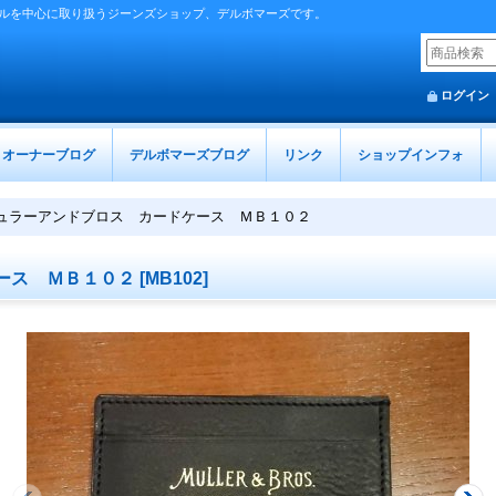
ルを中心に取り扱うジーンズショップ、デルボマーズです。
ログイン
オーナーブログ
デルボマーズブログ
リンク
ショップインフォ
ュラーアンドブロス カードケース ＭＢ１０２
ース ＭＢ１０２
[
MB102
]