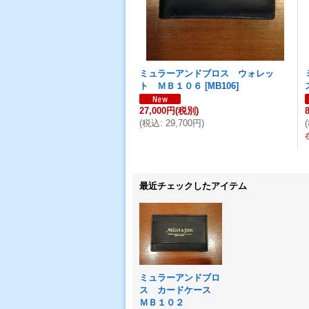
ミュラーアンドブロス ウォレッ
ト ＭＢ１０６
[
MB106
]
27,000円
(税別)
(
税込
:
29,700円
)
(
最近チェックしたアイテム
ミュラーアンドブロ
ス カードケース
ＭＢ１０２