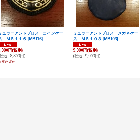
ミュラーアンドブロス コインケー
ミュラーアンドブロス メガネケー
ス ＭＢ１１６
[
MB116
]
ス ＭＢ１０３
[
MB103
]
8,000円
(税別)
9,000円
(税別)
税込
:
8,800円
)
(
税込
:
9,900円
)
在庫わずか