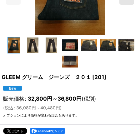
GLEEM グリーム ジーンズ ２０１
[
201
]
販売価格
:
32,800
円
～36,800
円
(税別)
(
税込
:
36,080
円
～40,480
円
)
オプションにより価格が変わる場合もあります。
Facebookでシェア