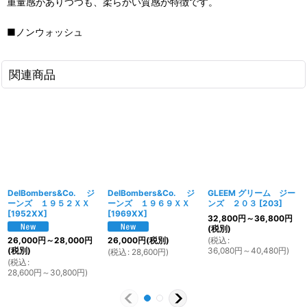
重量感がありつつも、柔らかい質感が特徴です。
■ノンウォッシュ
関連商品
DelBombers&Co. ジ
DelBombers&Co. ジ
GLEEM グリーム ジー
ーンズ １９５２ＸＸ
ーンズ １９６９ＸＸ
ンズ ２０３
[
203
]
[
1952XX
]
[
1969XX
]
32,800
円
～36,800
円
(税別)
(
税込
:
26,000
円
～28,000
円
26,000
円
(税別)
36,080
円
～40,480
円
)
(税別)
(
税込
:
28,600
円
)
(
税込
:
28,600
円
～30,800
円
)