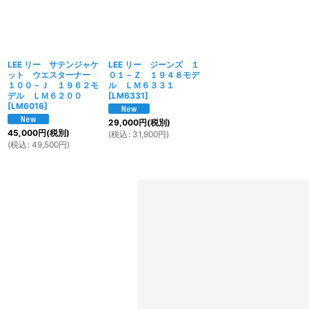
LEE リー サテンジャケ
LEE リー ジーンズ １
ット ウエスターナー
０１－Ｚ １９４８モデ
１００－Ｊ １９６２モ
ル ＬＭ６３３１
デル ＬＭ６２００
[
LM6331
]
[
LM6016
]
29,000
円
(税別)
45,000
円
(税別)
(
税込
:
31,900
円
)
(
税込
:
49,500
円
)