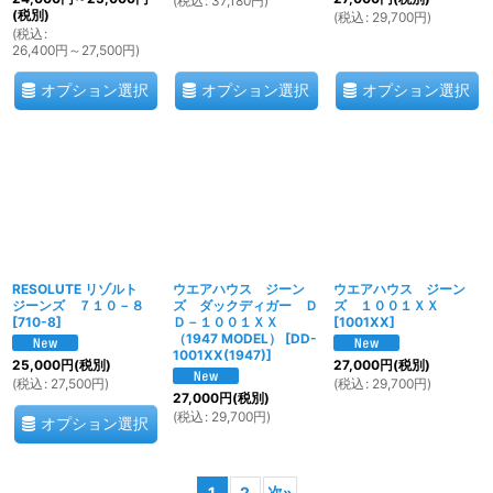
(
税込
:
37,180
円
)
(税別)
(
税込
:
29,700
円
)
(
税込
:
26,400
円
～27,500
円
)
オプション選択
オプション選択
オプション選択
RESOLUTE リゾルト
ウエアハウス ジーン
ウエアハウス ジーン
ジーンズ ７１０－８
ズ ダックディガー Ｄ
ズ １００１ＸＸ
[
710-8
]
Ｄ－１００１ＸＸ
[
1001XX
]
（1947 MODEL）
[
DD-
1001XX(1947)
]
25,000
円
(税別)
27,000
円
(税別)
(
税込
:
27,500
円
)
(
税込
:
29,700
円
)
27,000
円
(税別)
(
税込
:
29,700
円
)
オプション選択
1
2
次
»