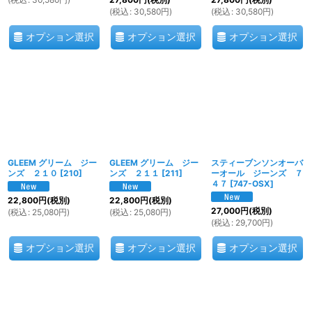
(
税込
:
30,580
円
)
(
税込
:
30,580
円
)
オプション選択
オプション選択
オプション選択
GLEEM グリーム ジー
GLEEM グリーム ジー
スティーブンソンオーバ
ンズ ２１０
[
210
]
ンズ ２１１
[
211
]
ーオール ジーンズ ７
４７
[
747-OSX
]
22,800
円
(税別)
22,800
円
(税別)
27,000
円
(税別)
(
税込
:
25,080
円
)
(
税込
:
25,080
円
)
(
税込
:
29,700
円
)
オプション選択
オプション選択
オプション選択