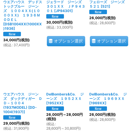
ウエアハウス デッドス
ジェラード ジーンズ
フェローズ ジーンズ
トックブルー ジーン
３０１ＸＸ ＪＰ９４３
５２１
[
521
]
ズ １００４ＸＸ(１０
０１
[
JP94301
]
００ＸＸ) １９３６Ｍ
26,000
円
(税別)
ＯＤＥＬ
30,000
円
(税別)
(
税込
:
28,600
円
)
[
DSB1004XX(1000XX
(
税込
:
33,000
円
)
)1936
]
34,000
円
(税別)
オプション選択
オプション選択
(
税込
:
37,400
円
)
ウエアハウス ジーン
DelBombers&Co. ジ
DelBombers&Co. ジ
ズ ダックディガー Ｄ
ーンズ １９５２ＸＸ
ーンズ １９６９ＸＸ
Ｄ－１００４
[
1952XX
]
[
1969XX
]
(1937MODEL)
[
DD-
1004(1937)
]
26,000
円
～28,000
円
26,000
円
(税別)
(税別)
(
税込
:
28,600
円
)
29,000
円
(税別)
(
税込
:
(
税込
:
31,900
円
)
28,600
円
～30,800
円
)