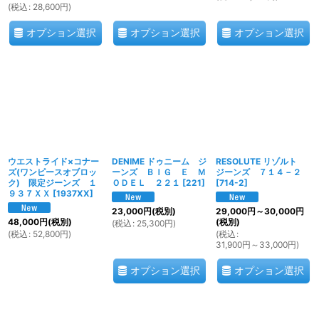
(
税込
:
28,600
円
)
オプション選択
オプション選択
オプション選択
ウエストライド×コナー
DENIME ドゥニーム ジ
RESOLUTE リゾルト
ズ(ワンピースオブロッ
ーンズ ＢＩＧ Ｅ Ｍ
ジーンズ ７１４－２
ク) 限定ジーンズ １
ＯＤＥＬ ２２１
[
221
]
[
714-2
]
９３７ＸＸ
[
1937XX
]
23,000
円
(税別)
29,000
円
～30,000
円
48,000
円
(税別)
(税別)
(
税込
:
25,300
円
)
(
税込
:
52,800
円
)
(
税込
:
31,900
円
～33,000
円
)
オプション選択
オプション選択