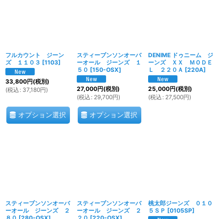
フルカウント ジーン
スティーブンソンオーバ
DENIME ドゥニーム ジ
ズ １１０３
[
1103
]
ーオール ジーンズ １
ーンズ ＸＸ ＭＯＤＥ
５０
[
150-OSX
]
Ｌ ２２０Ａ
[
220A
]
33,800
円
(税別)
27,000
円
(税別)
25,000
円
(税別)
(
税込
:
37,180
円
)
(
税込
:
29,700
円
)
(
税込
:
27,500
円
)
オプション選択
オプション選択
スティーブンソンオーバ
スティーブンソンオーバ
桃太郎ジーンズ ０１０
ーオール ジーンズ ２
ーオール ジーンズ ２
５ＳＰ
[
0105SP
]
８０
[
280-OSX
]
２０
[
220-OSX
]