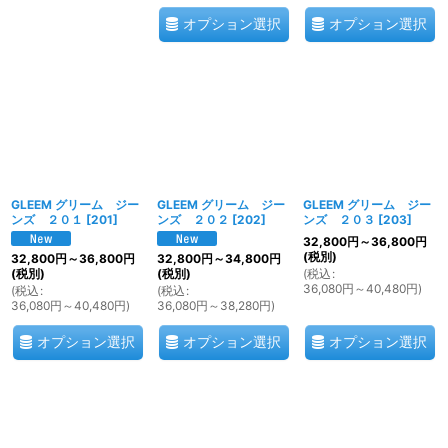
オプション選択
オプション選択
GLEEM グリーム ジー
GLEEM グリーム ジー
GLEEM グリーム ジー
ンズ ２０１
[
201
]
ンズ ２０２
[
202
]
ンズ ２０３
[
203
]
32,800
円
～36,800
円
(税別)
32,800
円
～36,800
円
32,800
円
～34,800
円
(
税込
:
(税別)
(税別)
36,080
円
～40,480
円
)
(
税込
:
(
税込
:
36,080
円
～40,480
円
)
36,080
円
～38,280
円
)
オプション選択
オプション選択
オプション選択