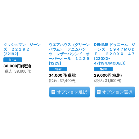
クッシュマン ジーン
ウエアハウス（グリーン
DENIME ドゥニーム ジ
ズ ２２１９２
バウム） デニムパン
ーンズ １９４７ＭＯＤ
[
22192
]
ツ レザーバウンド オ
ＥＬ ２２０ＸＸ－４７
ーバーオール １２２９
[
220XX-
[
1229
]
47(1947MODEL)
]
36,000
円
(税別)
(
税込
:
39,600
円
)
34,000
円
(税別)
29,000
円
(税別)
(
税込
:
37,400
円
)
(
税込
:
31,900
円
)
オプション選択
オプション選択