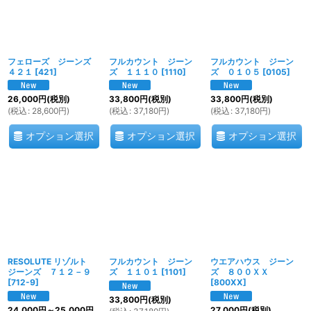
フェローズ ジーンズ
フルカウント ジーン
フルカウント ジーン
４２１
[
421
]
ズ １１１０
[
1110
]
ズ ０１０５
[
0105
]
26,000
円
(税別)
33,800
円
(税別)
33,800
円
(税別)
(
税込
:
28,600
円
)
(
税込
:
37,180
円
)
(
税込
:
37,180
円
)
オプション選択
オプション選択
オプション選択
RESOLUTE リゾルト
フルカウント ジーン
ウエアハウス ジーン
ジーンズ ７１２－９
ズ １１０１
[
1101
]
ズ ８００ＸＸ
[
712-9
]
[
800XX
]
33,800
円
(税別)
24,000
円
～25,000
円
27,000
円
(税別)