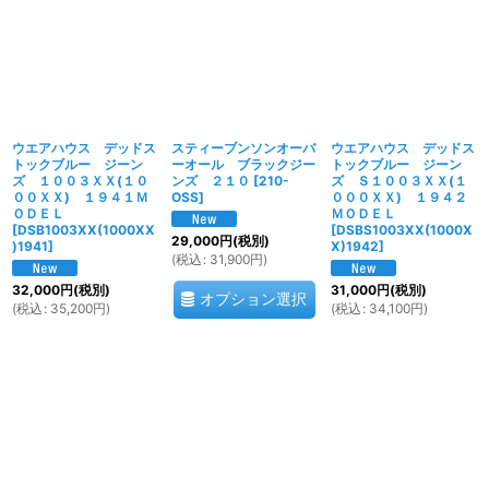
ウエアハウス デッドス
スティーブンソンオーバ
ウエアハウス デッドス
トックブルー ジーン
ーオール ブラックジー
トックブルー ジーン
ズ １００３ＸＸ(１０
ンズ ２１０
[
210-
ズ Ｓ１００３ＸＸ(１
００ＸＸ) １９４１Ｍ
OSS
]
０００ＸＸ) １９４２
ＯＤＥＬ
ＭＯＤＥＬ
[
DSB1003XX(1000XX
[
DSBS1003XX(1000X
29,000
円
(税別)
)1941
]
X)1942
]
(
税込
:
31,900
円
)
32,000
円
(税別)
31,000
円
(税別)
オプション選択
(
税込
:
35,200
円
)
(
税込
:
34,100
円
)