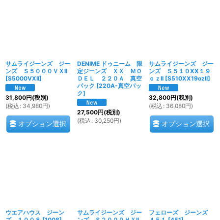
絞り込む
サムライジーンズ ジー
DENIME ドゥニーム 限
サムライジーンズ ジー
ンズ Ｓ５０００ＶＸII
定ジーンズ ＸＸ ＭＯ
ンズ Ｓ５１０XX１９
[
S5000VXII
]
ＤＥＬ ２２０Ａ 真空
ｏｚII
[
S510XX19ozII
]
パック
[
220A-真空パッ
ク
]
31,800
円
(税別)
32,800
円
(税別)
(
税込
:
34,980
円
)
(
税込
:
36,080
円
)
27,500
円
(税別)
(
税込
:
30,250
円
)
オプション選択
オプション選択
ウエアハウス ジーン
サムライジーンズ ジー
フェローズ ジーンズ
ズ １００８
[
1008
]
ンズ Ｓ２０００ＨＸII
４５１
[
451
]