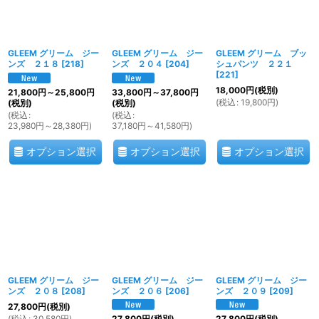
GLEEM グリーム ジー
GLEEM グリーム ジー
GLEEM グリーム ブッ
ンズ ２１８
[
218
]
ンズ ２０４
[
204
]
シュパンツ ２２１
[
221
]
18,000
円
(税別)
21,800
円
～25,800
円
33,800
円
～37,800
円
(
税込
:
19,800
円
)
(税別)
(税別)
(
税込
:
(
税込
:
23,980
円
～28,380
円
)
37,180
円
～41,580
円
)
オプション選択
オプション選択
オプション選択
GLEEM グリーム ジー
GLEEM グリーム ジー
GLEEM グリーム ジー
ンズ ２０８
[
208
]
ンズ ２０６
[
206
]
ンズ ２０９
[
209
]
27,800
円
(税別)
(
税込
:
30,580
円
)
27,800
円
(税別)
27,800
円
(税別)