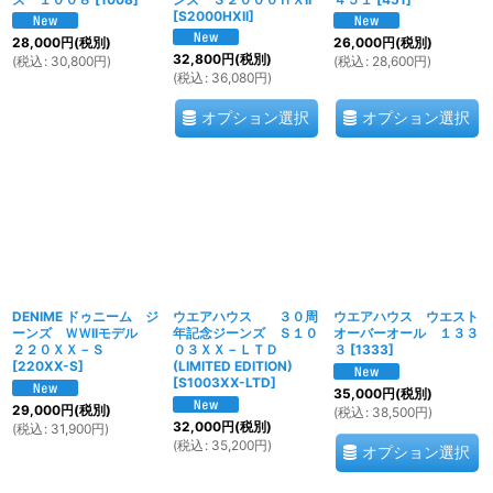
[
S2000HXII
]
28,000
円
(税別)
26,000
円
(税別)
32,800
円
(税別)
(
税込
:
30,800
円
)
(
税込
:
28,600
円
)
(
税込
:
36,080
円
)
オプション選択
オプション選択
DENIME ドゥニーム ジ
ウエアハウス ３０周
ウエアハウス ウエスト
ーンズ ＷＷIIモデル
年記念ジーンズ Ｓ１０
オーバーオール １３３
２２０ＸＸ－Ｓ
０３ＸＸ－ＬＴＤ
３
[
1333
]
[
220XX-S
]
(LIMITED EDITION)
[
S1003XX-LTD
]
35,000
円
(税別)
29,000
円
(税別)
(
税込
:
38,500
円
)
32,000
円
(税別)
(
税込
:
31,900
円
)
(
税込
:
35,200
円
)
オプション選択