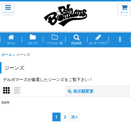
メニュー
カート
ホーム
カテゴリ
アイテム一覧
商品検索
オーナーブログ
ホーム
>
ジーンズ
ジーンズ
デルボマーズが厳選したジーンズをご覧下さい！
表示順変更
閉じる
69
件
表示数
:
1
2
次
»
並び順
: