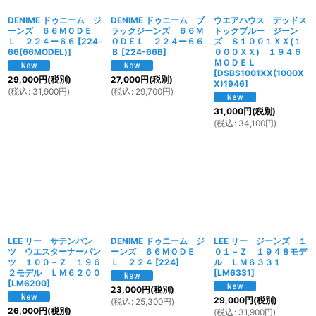
DENIME ドゥニーム ジ
DENIME ドゥニーム ブ
ウエアハウス デッドス
ーンズ ６６ＭＯＤＥ
ラックジーンズ ６６Ｍ
トックブルー ジーン
Ｌ ２２４ー６６
[
224‐
ＯＤＥＬ ２２４ー６６
ズ Ｓ１００１ＸＸ(１
66(66MODEL)
]
Ｂ
[
224-66B
]
０００ＸＸ) １９４６
ＭＯＤＥＬ
[
DSBS1001XX(1000X
29,000
円
(税別)
27,000
円
(税別)
X)1946
]
(
税込
:
31,900
円
)
(
税込
:
29,700
円
)
31,000
円
(税別)
(
税込
:
34,100
円
)
LEE リー サテンパン
DENIME ドゥニーム ジ
LEE リー ジーンズ １
ツ ウエスターナーパン
ーンズ ６６ＭＯＤＥ
０１－Ｚ １９４８モデ
ツ １００－Ｚ １９６
Ｌ ２２４
[
224
]
ル ＬＭ６３３１
２モデル ＬＭ６２００
[
LM6331
]
[
LM6200
]
23,000
円
(税別)
29,000
円
(税別)
(
税込
:
25,300
円
)
26,000
円
(税別)
(
税込
:
31,900
円
)