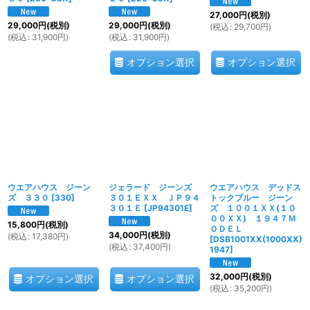
27,000
円
(税別)
29,000
円
(税別)
29,000
円
(税別)
(
税込
:
29,700
円
)
(
税込
:
31,900
円
)
(
税込
:
31,900
円
)
オプション選択
オプション選択
ウエアハウス ジーン
ジェラード ジーンズ
ウエアハウス デッドス
ズ ３３０
[
330
]
３０１ＥＸＸ ＪＰ９４
トックブルー ジーン
３０１Ｅ
[
JP94301E
]
ズ １００１ＸＸ(１０
００ＸＸ) １９４７Ｍ
15,800
円
(税別)
ＯＤＥＬ
34,000
円
(税別)
(
税込
:
17,380
円
)
[
DSB1001XX(1000XX)
(
税込
:
37,400
円
)
1947
]
32,000
円
(税別)
オプション選択
オプション選択
(
税込
:
35,200
円
)