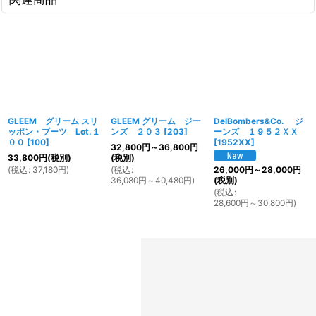
GLEEM グリーム スリ
GLEEM グリーム ジー
DelBombers&Co. ジ
ッポン・ブーツ Lot.１
ンズ ２０３
[
203
]
ーンズ １９５２ＸＸ
００
[
100
]
[
1952XX
]
32,800
円
～36,800
円
33,800
円
(税別)
(税別)
(
税込
:
37,180
円
)
(
税込
:
26,000
円
～28,000
円
36,080
円
～40,480
円
)
(税別)
(
税込
:
28,600
円
～30,800
円
)