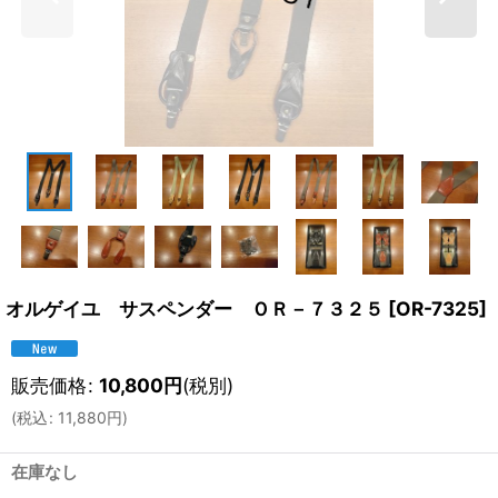
オルゲイユ サスペンダー ＯＲ－７３２５
[
OR-7325
]
販売価格
:
10,800
円
(税別)
(
税込
:
11,880
円
)
在庫なし