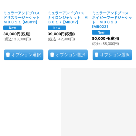
ミュラーアンドブロス
ミュラーアンドブロス
ミュラーアンドブロス
ドリズラージャケット
ナイロンジャケット Ｍ
ネイビーフードジャケッ
ＭＢ０１１
[
MB011
]
Ｂ０１７
[
MB017
]
ト ＭＢ０２３
[
MB023
]
30,000
円
(税別)
39,000
円
(税別)
80,000
円
(税別)
(
税込
:
33,000
円
)
(
税込
:
42,900
円
)
(
税込
:
88,000
円
)
オプション選択
オプション選択
オプション選択