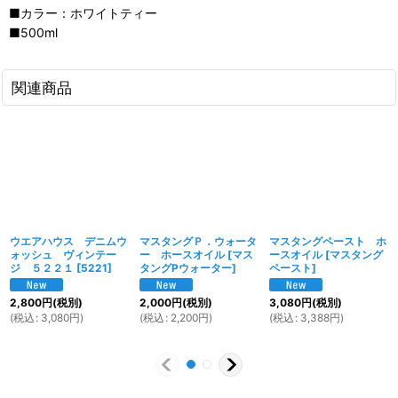
■カラー：ホワイトティー
■500ml
関連商品
ウエアハウス デニムウ
マスタングＰ．ウォータ
マスタングペースト ホ
ォッシュ ヴィンテー
ー ホースオイル
[
マス
ースオイル
[
マスタング
ジ ５２２１
[
5221
]
タングPウォーター
]
ペースト
]
2,800
円
(税別)
2,000
円
(税別)
3,080
円
(税別)
(
税込
:
3,080
円
)
(
税込
:
2,200
円
)
(
税込
:
3,388
円
)