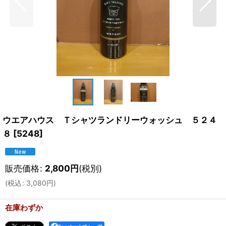
ウエアハウス Ｔシャツランドリーウォッシュ ５２４
８
[
5248
]
販売価格
:
2,800
円
(税別)
(
税込
:
3,080
円
)
在庫わずか