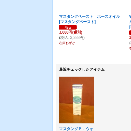
マスタングペースト ホースオイル
[
マスタングペースト
]
[
3,080円
(税別)
(
税込
:
3,388円
)
(
在庫わずか
最近チェックしたアイテム
マスタングＰ．ウォ