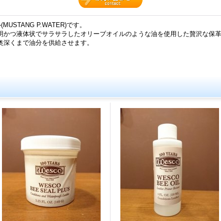
STANG P.WATER)です。
明かつ液体状でサラサラしたオリーブオイルのような油を使用した贅沢な保
奥深くまで油分を供給させます。