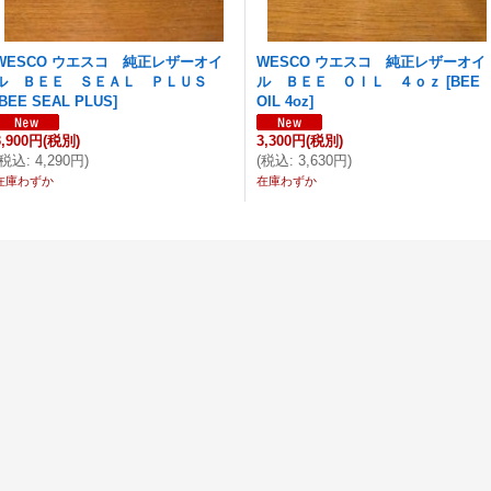
WESCO ウエスコ 純正レザーオイ
WESCO ウエスコ 純正レザーオイ
ル ＢＥＥ ＳＥＡＬ ＰＬＵＳ
ル ＢＥＥ ＯＩＬ ４ｏｚ
[
BEE
BEE SEAL PLUS
]
OIL 4oz
]
3,900円
(税別)
3,300円
(税別)
税込
:
4,290円
)
(
税込
:
3,630円
)
在庫わずか
在庫わずか