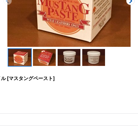
イル
[
マスタングペースト
]