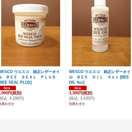
WESCO ウエスコ 純正レザーオイ
WESCO ウエスコ 純正レザーオイ
ル ＢＥＥ ＳＥＡＬ ＰＬＵＳ
ル ＢＥＥ ＯＩＬ ４ｏｚ
[
BEE
BEE SEAL PLUS
]
OIL 4oz
]
3,900円
(税別)
3,300円
(税別)
税込
:
4,290円
)
(
税込
:
3,630円
)
在庫わずか
在庫わずか