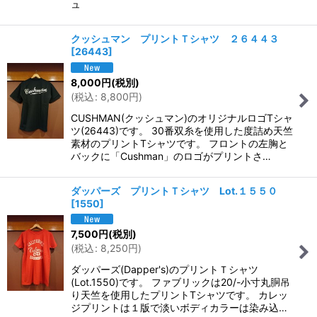
ュ
クッシュマン プリントＴシャツ ２６４４３
[
26443
]
8,000
円
(税別)
(
税込
:
8,800
円
)
CUSHMAN(クッシュマン)のオリジナルロゴTシャ
ツ(26443)です。 30番双糸を使用した度詰め天竺
素材のプリントTシャツです。 フロントの左胸と
バックに「Cushman」のロゴがプリントさ…
ダッパーズ プリントＴシャツ Lot.１５５０
[
1550
]
7,500
円
(税別)
(
税込
:
8,250
円
)
ダッパーズ(Dapper's)のプリントＴシャツ
(Lot.1550)です。 ファブリックは20/-小寸丸胴吊
り天竺を使用したプリントTシャツです。 カレッ
ジプリントは１版で淡いボディカラーは染み込…