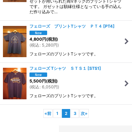
ゼットが用いられた両VネックのプリントTシャツ
です。 ガゼットは額縁仕様となっている手の込ん
だ作り込みで…
フェローズ プリントTシャツ ＰＴ４
[
PT4
]
4,800
円
(税別)
(
税込
:
5,280
円
)
フェローズのプリントTシャツです。
フェローズ Tシャツ ＳＴＳ１
[
STS1
]
5,500
円
(税別)
(
税込
:
6,050
円
)
フェローズのプリントTシャツです。
«
前
1
2
3
次
»