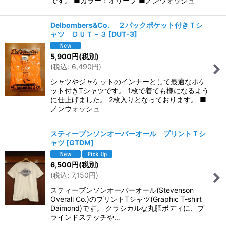
です。 ■カラー：オリーブ ■ノンウォッシュ
Delbombers&Co. ２パックポケット付きＴシ
ャツ ＤＵＴ－３
[
DUT-3
]
5,900
円
(税別)
(
税込
:
6,490
円
)
シャツやジャケットのインナーとして最適なポケ
ット付きTシャツです。 1枚で着ても様になるよう
に仕上げました。 2枚入りとなっております。 ■
ノンウォッシュ
スティーブンソンオーバーオール プリントＴシ
ャツ
[
GTDM
]
6,500
円
(税別)
(
税込
:
7,150
円
)
スティーブンソンオーバーオール(Stevenson
Overall Co.)のプリントTシャツ(Graphic T-shirt
Daimond)です。 クラシカルな丸胴ボディに、ブ
ラインドステッチや…