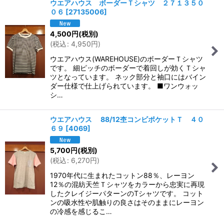
ウエアハウス ボーダーＴシャツ ２７１３５０
０６
[
27135006
]
4,500
円
(税別)
(
税込
:
4,950
円
)
ウエアハウス(WAREHOUSE)のボーダーＴシャツ
です。 細ピッチのボーダーで着回しが効くＴシャ
ツとなっています。 ネック部分と袖口にはバイン
ダー仕様で仕上げられています。 ■ワンウォッ
シ…
ウエアハウス 88/12杢コンビポケットＴ ４０
６９
[
4069
]
5,700
円
(税別)
(
税込
:
6,270
円
)
1970年代に生まれたコットン88％、レーヨン
12％の混紡天竺Ｔシャツをカラーから忠実に再現
したクレイジーパターンのTシャツです。 コット
ンの吸水性や肌触りの良さはそのままにレーヨン
の冷感を感じるこ…