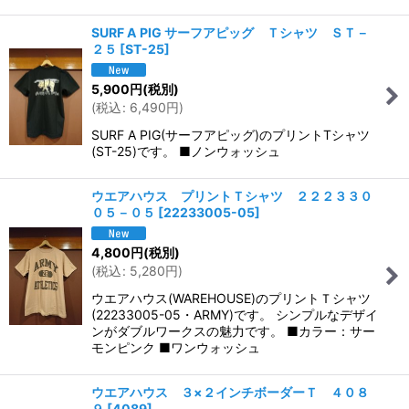
SURF A PIG サーフアピッグ Ｔシャツ ＳＴ－
２５
[
ST-25
]
5,900
円
(税別)
(
税込
:
6,490
円
)
SURF A PIG(サーフアピッグ)のプリントTシャツ
(ST-25)です。 ■ノンウォッシュ
ウエアハウス プリントＴシャツ ２２２３３０
０５－０５
[
22233005-05
]
4,800
円
(税別)
(
税込
:
5,280
円
)
ウエアハウス(WAREHOUSE)のプリントＴシャツ
(22233005-05・ARMY)です。 シンプルなデザイ
ンがダブルワークスの魅力です。 ■カラー：サー
モンピンク ■ワンウォッシュ
ウエアハウス ３×２インチボーダーＴ ４０８
９
[
4089
]