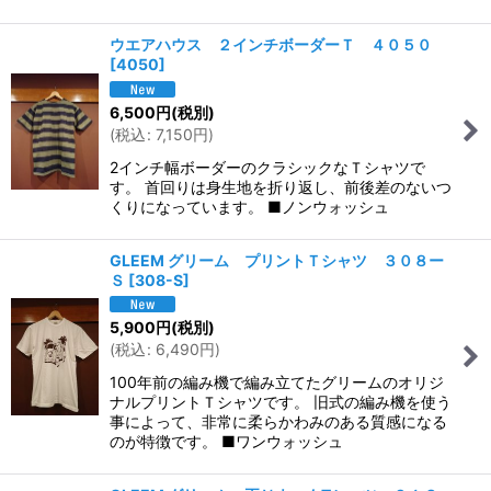
ウエアハウス ２インチボーダーＴ ４０５０
[
4050
]
6,500
円
(税別)
(
税込
:
7,150
円
)
2インチ幅ボーダーのクラシックなＴシャツで
す。 首回りは身生地を折り返し、前後差のないつ
くりになっています。 ■ノンウォッシュ
GLEEM グリーム プリントＴシャツ ３０８ー
Ｓ
[
308-S
]
5,900
円
(税別)
(
税込
:
6,490
円
)
100年前の編み機で編み立てたグリームのオリジ
ナルプリントＴシャツです。 旧式の編み機を使う
事によって、非常に柔らかわみのある質感になる
のが特徴です。 ■ワンウォッシュ