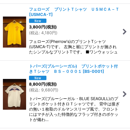
フェローズ プリントＴシャツ ＵＳＭＣＡ－Ｔ
[
USMCA-T
]
3,800
円
(税別)
(
税込
:
4,180
円
)
フェローズ(Pherrow's)のプリントTシャツ
(USMCA-T)です。 左胸と裾にプリントが施され
たシンプルなプリントTです。 ■ワンウォッシュ
トパーズ(ブルーシーガル) プリントポケット付
きＴシャツ ＢＳ－０００１
[
BS-0001
]
8,800
円
(税別)
(
税込
:
9,680
円
)
トパーズ(ブルーシーガル・BLUE SEAGULL)のプ
リントポケット付きロＴシャツです。 背中は接ぎ
の無い１枚取のドルマンスリーブ風で、フロント
にはマチが入った特徴的なフラップ付きのポケッ
トが備わ…