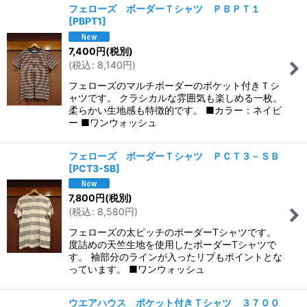
フェローズ ボーダーＴシャツ ＰＢＰＴ１
[
PBPT1
]
7,400
円
(税別)
(
税込
:
8,140
円
)
フェローズのマルチボーダーのポケット付きＴシ
ャツです。 クラシカルな雰囲気も楽しめる一枚。
柔らかい生地感も特徴的です。 ■カラー：ネイビ
ー ■ワンウォッシュ
フェローズ ボーダーＴシャツ ＰＣＴ３－ＳＢ
[
PCT3-SB
]
7,800
円
(税別)
(
税込
:
8,580
円
)
フェローズの太ピッチのボーダーTシャツです。
度詰めの天竺生地を使用したボーダーTシャツで
す。 袖部分のラインが入ったリブもポイントとな
っています。 ■ワンウォッシュ
ウエアハウス ポケット付きＴシャツ ３７００