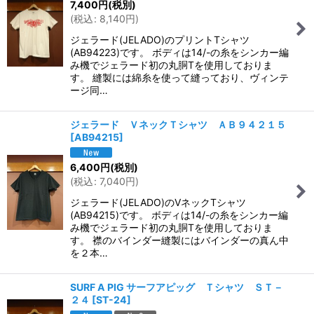
7,400
円
(税別)
(
税込
:
8,140
円
)
ジェラード(JELADO)のプリントTシャツ
(AB94223)です。 ボディは14/-の糸をシンカー編
み機でジェラード初の丸胴Tを使用しておりま
す。 縫製には綿糸を使って縫っており、ヴィンテ
ージ同…
ジェラード ＶネックＴシャツ ＡＢ９４２１５
[
AB94215
]
6,400
円
(税別)
(
税込
:
7,040
円
)
ジェラード(JELADO)のVネックTシャツ
(AB94215)です。 ボディは14/-の糸をシンカー編
み機でジェラード初の丸胴Tを使用しておりま
す。 襟のバインダー縫製にはバインダーの真ん中
を２本…
SURF A PIG サーフアピッグ Ｔシャツ ＳＴ－
２４
[
ST-24
]