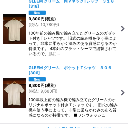
GLEEM グリーム 両ＶネックTシャツ ３１８
[
318
]
9,800
円
(税別)
(
税込
:
10,780
円
)
100年前の編み機で編み立てたグリームのガゼッ
ト付きTシャツです。 旧式の編み機を使う事によ
って、非常に柔らかく深みのある質感になるのが
特徴です。 4本針のフラットシーマで縫製されて
いるので、肌に…
GLEEM グリーム ポケットＴシャツ ３０６
[
306
]
8,800
円
(税別)
(
税込
:
9,680
円
)
100年以上前の編み機で編み立てたグリームのオ
リジナルポケット付きＴシャツです。 旧式の編み
機を使う事によって、非常に柔らかわみのある質
感になるのが特徴です。 ■ワンウォッシュ