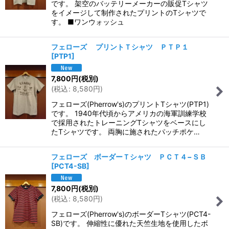
です。 架空のバッテリーメーカーの販促Tシャツ
をイメージして制作されたプリントのTシャツで
す。 ■ワンウォッシュ
フェローズ プリントＴシャツ ＰＴＰ１
[
PTP1
]
7,800
円
(税別)
(
税込
:
8,580
円
)
フェローズ(Pherrow's)のプリントTシャツ(PTP1)
です。 1940年代頃からアメリカの海軍訓練学校
で採用されたトレーニングTシャツをベースにし
たTシャツです。 両胸に施されたパッチポケ…
フェローズ ボーダーＴシャツ ＰＣＴ４−ＳＢ
[
PCT4-SB
]
7,800
円
(税別)
(
税込
:
8,580
円
)
フェローズ(Pherrow's)のボーダーTシャツ(PCT4-
SB)です。 伸縮性に優れた天竺生地を使用したボ