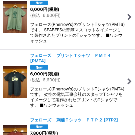
6,000
円
(税別)
(
税込
:
6,600
円
)
フェローズ(Pherrow's)のプリントTシャツ(PMT6)
です。 SEABEESの部隊マスコットをイメージし
て製作されたプリントのTシャツです。 ■ワンウ
ォッシュ
フェローズ プリントＴシャツ ＰＭＴ４
[
PMT4
]
6,000
円
(税別)
(
税込
:
6,600
円
)
フェローズ(Pherrow's)のプリントTシャツ(PMT4)
です。 架空の電気工事会社のスタッフTシャツを
イメージして製作されたプリントのTシャツで
す。 ■ワンウォッシュ
フェローズ 刺繍Ｔシャツ ＰＴＰ２
[
PTP2
]
7,800
円
(税別)