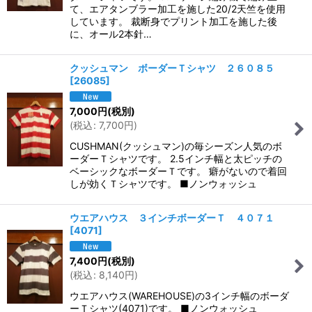
て、エアタンブラー加工を施した20/2天竺を使用
しています。 裁断身でプリント加工を施した後
に、オール2本針…
クッシュマン ボーダーＴシャツ ２６０８５
[
26085
]
7,000
円
(税別)
(
税込
:
7,700
円
)
CUSHMAN(クッシュマン)の毎シーズン人気のボ
ーダーＴシャツです。 2.5インチ幅と太ピッチの
ベーシックなボーダーＴです。 癖がないので着回
しが効くＴシャツです。 ■ノンウォッシュ
ウエアハウス ３インチボーダーＴ ４０７１
[
4071
]
7,400
円
(税別)
(
税込
:
8,140
円
)
ウエアハウス(WAREHOUSE)の3インチ幅のボーダ
ーＴシャツ(4071)です。 ■ノンウォッシュ