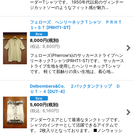
ーダーTシャツです。 1950年代以前のヴィンテー
ジカットソーのようなフィット感が魅力…
フェローズ ヘンリーネックＴシャツ ＰＲＨＴ
１−ＳＴ
[
PRHT1-ST
]
8,000
円
(税別)
(
税込
:
8,800
円
)
フェローズ(Pherrow's)のサッカーストライプヘン
リーネックTシャツ(PRHT1-ST)です。 サッカース
トライプ生地を使用したヘンリーネックTシャツ
です。 軽くて肌触りの良い生地は、着心地…
Delbombers&Co. ２パックタンクトップ Ｄ
ＵＴ－４
[
DUT-4
]
5,600
円
(税別)
(
税込
:
6,160
円
)
アンダーウエアとして最適なタンクトップです。
シャツのインナーとして活躍できるアイテムで
す。 2枚入りとなっております。 ■ノンウォッシ