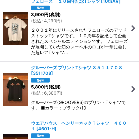
フェローズ １０周年記念Tシャツ
[
10thAV
]
3,900
円
(税別)
(
税込
:
4,290
円
)
２００１年にリリースされたフェローズのデッド
ストックTシャツです。 １０周年を記念して企画
されたスペシャルエディションです。 フェローズ
が展開していた幻のレーベルのロゴが一堂に会し
た超レアTシャツ…
グルーバーズ プリントTシャツ ３５１１７０８
[
3511708
]
5,800
円
(税別)
(
税込
:
6,380
円
)
グルーバーズ(GROOVERS)のプリントTシャツで
す。 ■カラー：ブラック/10
ウエアハウス ヘンリーネックＴシャツ ４６０
１
[
4601-H
]