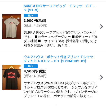
SURF A PIG サーフアピッグ Ｔシャツ ＳＴ－
９
[
ST-9
]
3,900
円
(税別)
(
税込
:
4,290
円
)
SURF A PIG(サーフアピッグ)のプリントTシャツ
です。 ■カラー：ヘザーグレー ■ボディー：ギル
ダン社製 ■ サイズ（CM）採寸基準 に関しては
別表をお読み下さい。 あくま…
ウエアハウス ポケット付きプリントＴシャツ
２７１３４００２－０１
[
27134002-01
]
4,500
円
(税別)
(
税込
:
4,950
円
)
ウエアハウス(WAREHOUSE)のプリントポケット
Ｔシャツ(27134002-01)です。 シンプルなデザイ
ンがダブルワークスの魅力です。 ヴィンテージの
プリントＴの様に、ポケットの部分に敢えて…