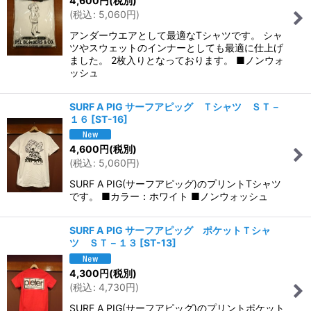
4,600
円
(税別)
(
税込
:
5,060
円
)
アンダーウエアとして最適なTシャツです。 シャ
ツやスウェットのインナーとしても最適に仕上げ
ました。 2枚入りとなっております。 ■ノンウォ
ッシュ
SURF A PIG サーフアピッグ Ｔシャツ ＳＴ－
１６
[
ST-16
]
4,600
円
(税別)
(
税込
:
5,060
円
)
SURF A PIG(サーフアピッグ)のプリントTシャツ
です。 ■カラー：ホワイト ■ノンウォッシュ
SURF A PIG サーフアピッグ ポケットＴシャ
ツ ＳＴ－１３
[
ST-13
]
4,300
円
(税別)
(
税込
:
4,730
円
)
SURF A PIG(サーフアピッグ)のプリントポケット