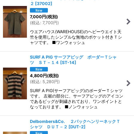
２
[
37002
]
7,000
円
(税別)
(
税込
:
7,700
円
)
ウエアハウス(WAREHOUSE)のヘビーウエイト天
竺を使用したシンプルな無地のポケット付きＴシ
ャツです。 ■ワンウォッシュ
SURF A PIG サーフアピッグ ボーダーＴシャ
ツ ＳＴ－１４
[
ST-14
]
4,800
円
(税別)
(
税込
:
5,280
円
)
SURF A PIG(サーフアピッグ)のボーダーＴシャツ
です。 左裾の部分に、サーフアピッグのアイコン
であるピッグが刺繍されており、ワンポイントと
なっております。 ■ノンウォッシュ
Delbombers&Co. ２パックヘンリーネックＴ
シャツ ＤＵＴ－２
[
DUT-2
]