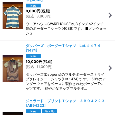
8,000
円
(税別)
(
税込
:
8,800
円
)
ウエアハウス(WAREHOUSE)の3インチ×2インチ
幅のボーダーＴシャツ(4089)です。 ■ノンウォッ
シュ
ダッパーズ ボーダーＴシャツ Lot.１４７４
[
1474
]
10,000
円
(税別)
(
税込
:
11,000
円
)
ダッパーズ(Dapper's)のマルチボーダーストライ
プクレイジーＴシャツ(Lot.1474)で す。 50'sのア
ンダーウェアをベースに製作されたボーダーTシ
ャツです。 鮮やかなネップマルチボ…
ジェラード プリントＴシャツ ＡＢ９４２２３
[
AB94223
]