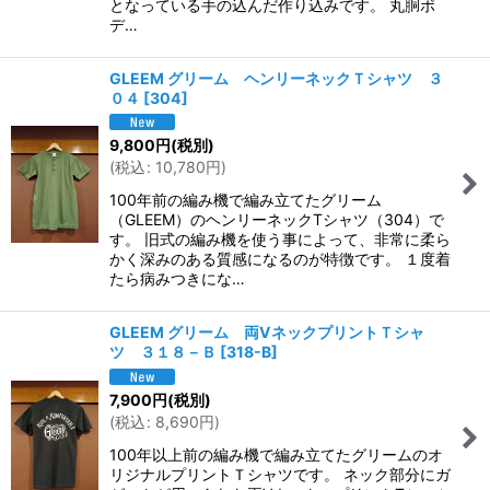
となっている手の込んだ作り込みです。 丸胴ボ
デ…
GLEEM グリーム ヘンリーネックＴシャツ ３
０４
[
304
]
9,800
円
(税別)
(
税込
:
10,780
円
)
100年前の編み機で編み立てたグリーム
（GLEEM）のヘンリーネックTシャツ（304）で
す。 旧式の編み機を使う事によって、非常に柔ら
かく深みのある質感になるのが特徴です。 １度着
たら病みつきにな…
GLEEM グリーム 両VネックプリントＴシャ
ツ ３１８－Ｂ
[
318-B
]
7,900
円
(税別)
(
税込
:
8,690
円
)
100年以上前の編み機で編み立てたグリームのオ
リジナルプリントＴシャツです。 ネック部分にガ