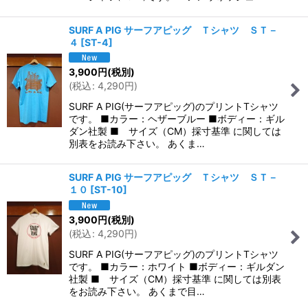
SURF A PIG サーフアピッグ Ｔシャツ ＳＴ－
４
[
ST-4
]
3,900
円
(税別)
(
税込
:
4,290
円
)
SURF A PIG(サーフアピッグ)のプリントTシャツ
です。 ■カラー：ヘザーブルー ■ボディー：ギル
ダン社製 ■ サイズ（CM）採寸基準 に関しては
別表をお読み下さい。 あくま…
SURF A PIG サーフアピッグ Ｔシャツ ＳＴ－
１０
[
ST-10
]
3,900
円
(税別)
(
税込
:
4,290
円
)
SURF A PIG(サーフアピッグ)のプリントTシャツ
です。 ■カラー：ホワイト ■ボディー：ギルダン
社製 ■ サイズ（CM）採寸基準 に関しては別表
をお読み下さい。 あくまで目…