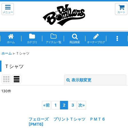
メニュー
カート
ホーム
カテゴリ
アイテム一覧
商品検索
オーナーブログ
ホーム
>
Ｔシャツ
Ｔシャツ
表示順変更
閉じる
130
件
表示数
:
«
前
1
2
3
次
»
並び順
:
フェローズ プリントＴシャツ ＰＭＴ６
[
PMT6
]
絞り込む