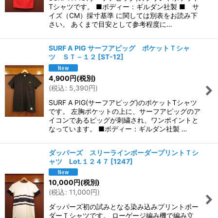
Tシャツです。 ■ボディー：ギルダン社製 ■ サ
イズ（CM）採寸基準 に関しては別表をお読み下
さい。 あくまで目安として参考程度に…
SURF A PIG サーフアピッグ ポケットＴシャ
ツ ＳＴ－１２
[
ST-12
]
4,900
円
(税別)
(
税込
:
5,390
円
)
SURF A PIG(サーフアピッグ)のポケットTシャツ
です。 左胸ポケットの上に、サーフアピッグのア
イコンであるピッグが刺繍され、ワンポイントと
なっています。 ■ボディー：ギルダン社製 …
ダッパーズ スリーラインボーダープリントＴシ
ャツ Lot.１２４７
[
1247
]
10,000
円
(税別)
(
税込
:
11,000
円
)
ダッパーズ初の試みとなる染み込みプリントボー
ダーＴシャツです。 ローゲージ編み機で編み立