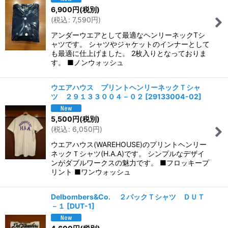
6,900
円
(税別)
(
税込
:
7,590
円
)
アンダーウエアとして最適なヘンリーネックTシ
ャツです。 シャツやジャケットのインナーとして
も最適に仕上げました。 2枚入りとなっておりま
す。 ■ノンウォッシュ
ウエアハウス プリントヘンリーネックＴシャ
ツ ２９１３３００４－０２
[
29133004-02
]
5,500
円
(税別)
(
税込
:
6,050
円
)
ウエアハウス(WAREHOUSE)のプリントヘンリー
ネックＴシャツ(H.A.A)です。 シンプルなデザイ
ンがダブルワークスの魅力です。 ■フロッキープ
リント ■ワンウォッシュ
Delbombers&Co. ２パックＴシャツ ＤＵＴ
－１
[
DUT-1
]