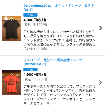
Delbombers&Co. ポケットＴシャツ ＤＰＴ
[
DPT
]
4,900
円
(税別)
(
税込
:
5,390
円
)
吊り編み機から徐々にシンカーへと移行しながら
も、品質を落とさずにリリースされ続けた時代の
ポケット付きTシャツです！ 素材は、斜行感やム
ラ感を最大限に生かす為に、ラフィー糸を使用し
ています！ 勿論、…
フェローズ 別注１５周年記念Tシャツ
[
DB15thAV-T
]
4,900
円
(税別)
(
税込
:
5,390
円
)
デルボマーズ１５周年を記念して、フェローズに
別注したスペシャルなTシャツです。 志村氏自ら
デザインして頂いたスペシャルなTシャツです。
フェローズのバッファローのデザインと、デルボ
マーズとウォーリ…