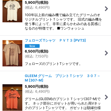
5,900
円
(税別)
(
税込
:
6,490
円
)
100年以上前の編み機で編み立てたグリームのオ
リジナルプリントＴシャツです。 旧式の編み機を
使う事によって、非常に柔らかわみのある質感に
なるのが特徴です。 ■ワンウォッシュ
フェローズ Tシャツ ＰＶＴ３
[
PVT3
]
6,500
円
(税別)
(
税込
:
7,150
円
)
フェローズのプリントTシャツです。
GLEEM グリーム プリントＴシャツ ３０７－
M
[
307-M
]
5,900
円
(税別)
(
税込
:
6,490
円
)
グリーム(GLEEM)のプリントＴシャツ(307-M)で
す。 ネック部分にガゼットが用いられた両Vネッ
クのプリントTシャツです。 ガゼットは額縁仕様