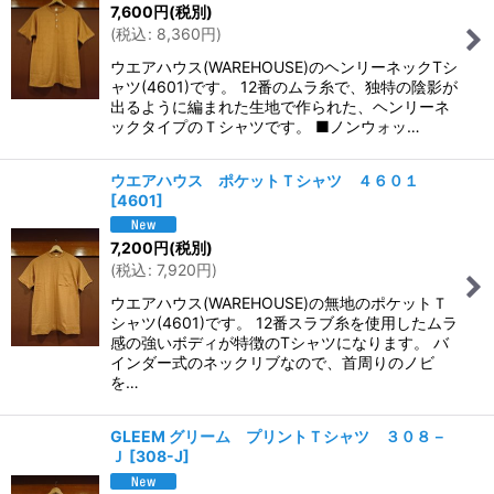
7,600
円
(税別)
(
税込
:
8,360
円
)
ウエアハウス(WAREHOUSE)のヘンリーネックTシ
ャツ(4601)です。 12番のムラ糸で、独特の陰影が
出るように編まれた生地で作られた、ヘンリーネ
ックタイプのＴシャツです。 ■ノンウォッ…
ウエアハウス ポケットＴシャツ ４６０１
[
4601
]
7,200
円
(税別)
(
税込
:
7,920
円
)
ウエアハウス(WAREHOUSE)の無地のポケットＴ
シャツ(4601)です。 12番スラブ糸を使用したムラ
感の強いボディが特徴のTシャツになります。 バ
インダー式のネックリブなので、首周りのノビ
を…
GLEEM グリーム プリントＴシャツ ３０８－
Ｊ
[
308-J
]