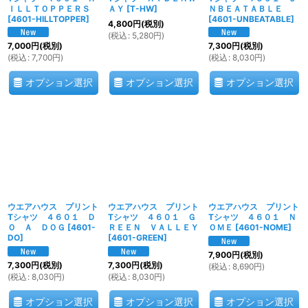
ＩＬＬＴＯＰＰＥＲＳ
ＡＹ
[
T-HW
]
ＮＢＥＡＴＡＢＬＥ
[
4601-HILLTOPPER
]
[
4601-UNBEATABLE
]
4,800
円
(税別)
(
税込
:
5,280
円
)
7,000
円
(税別)
7,300
円
(税別)
(
税込
:
7,700
円
)
(
税込
:
8,030
円
)
オプション選択
オプション選択
オプション選択
ウエアハウス プリント
ウエアハウス プリント
ウエアハウス プリント
Tシャツ ４６０１ Ｄ
Tシャツ ４６０１ Ｇ
Tシャツ ４６０１ Ｎ
Ｏ Ａ ＤＯＧ
[
4601-
ＲＥＥＮ ＶＡＬＬＥＹ
ＯＭＥ
[
4601-NOME
]
DO
]
[
4601-GREEN
]
7,900
円
(税別)
7,300
円
(税別)
7,300
円
(税別)
(
税込
:
8,690
円
)
(
税込
:
8,030
円
)
(
税込
:
8,030
円
)
オプション選択
オプション選択
オプション選択