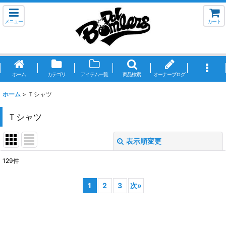
メニュー
カート
ホーム
カテゴリ
アイテム一覧
商品検索
オーナーブログ
ホーム
>
Ｔシャツ
Ｔシャツ
表示順変更
閉じる
129
件
表示数
:
1
2
3
次
»
並び順
:
絞り込む