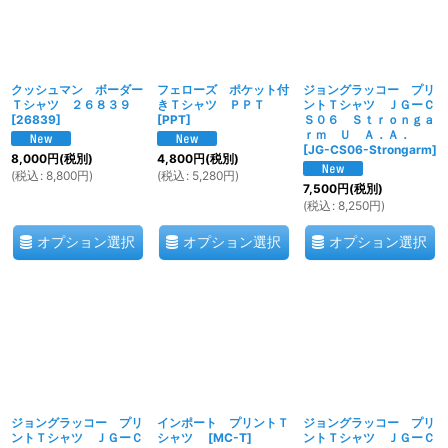
クッシュマン ボーダー
フェローズ ポケット付
ジョングラッコー プリ
Ｔシャツ ２６８３９
きＴシャツ ＰＰＴ
ントＴシャツ ＪＧーＣ
[
26839
]
[
PPT
]
Ｓ０６ Ｓｔｒｏｎｇａ
ｒｍ Ｕ Ａ．Ａ．
[
JG-CS06-Strongarm
]
8,000
円
(税別)
4,800
円
(税別)
(
税込
:
8,800
円
)
(
税込
:
5,280
円
)
7,500
円
(税別)
(
税込
:
8,250
円
)
オプション選択
オプション選択
オプション選択
ジョングラッコー プリ
インポート プリントＴ
ジョングラッコー プリ
ントＴシャツ ＪＧーＣ
シャツ
[
MC-T
]
ントＴシャツ ＪＧーＣ