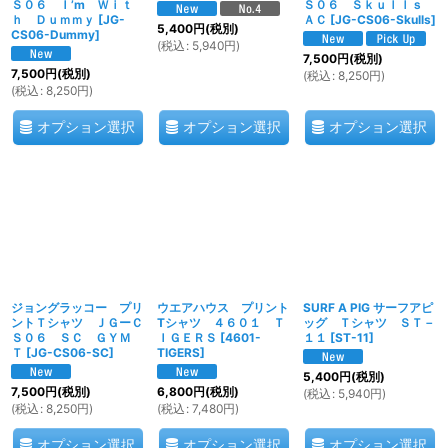
Ｓ０６ Ｉ’m Ｗｉｔ
Ｓ０６ Ｓｋｕｌｌｓ
ｈ Ｄｕｍｍｙ
[
JG-
ＡＣ
[
JG-CS06-Skulls
]
5,400
円
(税別)
CS06-Dummy
]
(
税込
:
5,940
円
)
7,500
円
(税別)
7,500
円
(税別)
(
税込
:
8,250
円
)
(
税込
:
8,250
円
)
オプション選択
オプション選択
オプション選択
ジョングラッコー プリ
ウエアハウス プリント
SURF A PIG サーフアピ
ントＴシャツ ＪＧーＣ
Tシャツ ４６０１ Ｔ
ッグ Ｔシャツ ＳＴ－
Ｓ０６ ＳＣ ＧＹＭ
ＩＧＥＲＳ
[
4601-
１１
[
ST-11
]
Ｔ
[
JG-CS06-SC
]
TIGERS
]
5,400
円
(税別)
7,500
円
(税別)
6,800
円
(税別)
(
税込
:
5,940
円
)
(
税込
:
8,250
円
)
(
税込
:
7,480
円
)
オプション選択
オプション選択
オプション選択