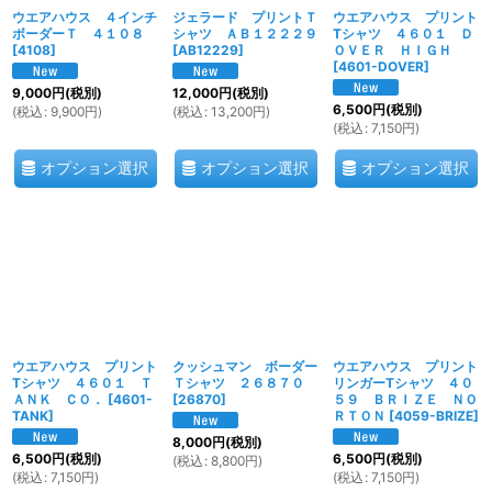
ウエアハウス ４インチ
ジェラード プリントＴ
ウエアハウス プリント
ボーダーＴ ４１０８
シャツ ＡＢ１２２２９
Tシャツ ４６０１ Ｄ
[
4108
]
[
AB12229
]
ＯＶＥＲ ＨＩＧＨ
[
4601-DOVER
]
9,000
円
(税別)
12,000
円
(税別)
6,500
円
(税別)
(
税込
:
9,900
円
)
(
税込
:
13,200
円
)
(
税込
:
7,150
円
)
オプション選択
オプション選択
オプション選択
ウエアハウス プリント
クッシュマン ボーダー
ウエアハウス プリント
Tシャツ ４６０１ Ｔ
Ｔシャツ ２６８７０
リンガーTシャツ ４０
ＡＮＫ ＣＯ．
[
4601-
[
26870
]
５９ ＢＲＩＺＥ ＮＯ
TANK
]
ＲＴＯＮ
[
4059-BRIZE
]
8,000
円
(税別)
6,500
円
(税別)
6,500
円
(税別)
(
税込
:
8,800
円
)
(
税込
:
7,150
円
)
(
税込
:
7,150
円
)