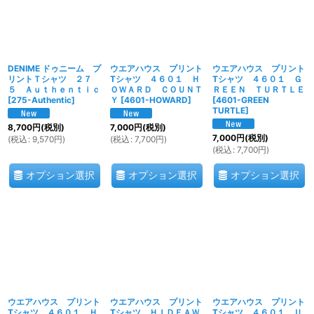
DENIME ドゥニーム プ
ウエアハウス プリント
ウエアハウス プリント
リントＴシャツ ２７
Tシャツ ４６０１ Ｈ
Tシャツ ４６０１ Ｇ
５ Ａｕｔｈｅｎｔｉｃ
ＯＷＡＲＤ ＣＯＵＮＴ
ＲＥＥＮ ＴＵＲＴＬＥ
[
275-Authentic
]
Ｙ
[
4601-HOWARD
]
[
4601-GREEN
TURTLE
]
8,700
円
(税別)
7,000
円
(税別)
7,000
円
(税別)
(
税込
:
9,570
円
)
(
税込
:
7,700
円
)
(
税込
:
7,700
円
)
オプション選択
オプション選択
オプション選択
ウエアハウス プリント
ウエアハウス プリント
ウエアハウス プリント
Tシャツ ４６０１ Ｈ
Tシャツ ＨＩＤＥＡＷ
Tシャツ ４６０１ Ｕ