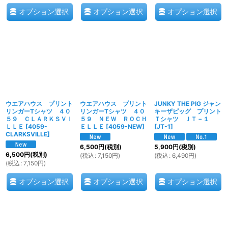
オプション選択
オプション選択
オプション選択
ウエアハウス プリント
ウエアハウス プリント
JUNKY THE PIG ジャン
リンガーTシャツ ４０
リンガーTシャツ ４０
キーザピッグ プリント
５９ ＣＬＡＲＫＳＶＩ
５９ ＮＥＷ ＲＯＣＨ
Ｔシャツ ＪＴ－１
ＬＬＥ
[
4059-
ＥＬＬＥ
[
4059-NEW
]
[
JT-1
]
CLARKSVILLE
]
6,500
円
(税別)
5,900
円
(税別)
6,500
円
(税別)
(
税込
:
7,150
円
)
(
税込
:
6,490
円
)
(
税込
:
7,150
円
)
オプション選択
オプション選択
オプション選択