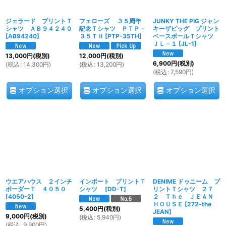
ジェラード プリントＴ
フェローズ ３５周年
JUNKY THE PIG ジャン
シャツ ＡＢ９４２４０
記念Ｔシャツ ＰＴＰ－
キーザピッグ プリント
[
AB94240
]
３５ＴＨ
[
PTP-35TH
]
ベースボールＴシャツ
ＪＬ－１
[
JL-1
]
13,000
円
(税別)
12,000
円
(税別)
6,900
円
(税別)
(
税込
:
14,300
円
)
(
税込
:
13,200
円
)
(
税込
:
7,590
円
)
オプション選択
オプション選択
オプション選択
ウエアハウス ２インチ
インポート プリントＴ
DENIME ドゥニーム プ
ボーダーＴ ４０５０
シャツ
[
DD-T
]
リントＴシャツ ２７
[
4050-2
]
２ Ｔｈｅ ＪＥＡＮ
ＨＯＵＳＥ
[
272-the
5,400
円
(税別)
JEAN
]
9,000
円
(税別)
(
税込
:
5,940
円
)
(
税込
:
9,900
円
)