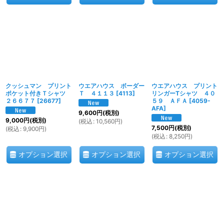
クッシュマン プリント
ウエアハウス ボーダー
ウエアハウス プリント
ポケット付きＴシャツ
Ｔ ４１１３
[
4113
]
リンガーTシャツ ４０
２６６７７
[
26677
]
５９ ＡＦＡ
[
4059-
AFA
]
9,600
円
(税別)
9,000
円
(税別)
(
税込
:
10,560
円
)
7,500
円
(税別)
(
税込
:
9,900
円
)
(
税込
:
8,250
円
)
オプション選択
オプション選択
オプション選択