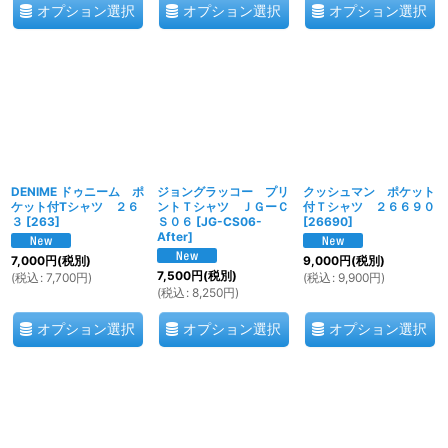
オプション選択
オプション選択
オプション選択
DENIME ドゥニーム ポ
ジョングラッコー プリ
クッシュマン ポケット
ケット付Tシャツ ２６
ントＴシャツ ＪＧーＣ
付Ｔシャツ ２６６９０
３
[
263
]
Ｓ０６
[
JG-CS06-
[
26690
]
After
]
7,000
円
(税別)
9,000
円
(税別)
7,500
円
(税別)
(
税込
:
7,700
円
)
(
税込
:
9,900
円
)
(
税込
:
8,250
円
)
オプション選択
オプション選択
オプション選択