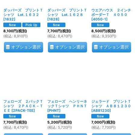
ダッパーズ プリントＴ
ダッパーズ プリントＴ
ウエアハウス ２インチ
シャツ Lot.１６３２
シャツ Lot.１６２８
ボーダーＴ ４０５０
[
1632
]
[
1628
]
[
4050-1
]
8,100
円
(税別)
7,700
円
(税別)
8,500
円
(税別)
(
税込
:
8,910
円
)
(
税込
:
8,470
円
)
(
税込
:
9,350
円
)
オプション選択
オプション選択
オプション選択
フェローズ ２パックＴ
フェローズ ヘンリーネ
ジェラード プリントＴ
シャツ ２ＰＡＣＫ－Ｔ
ックＴシャツ ＰＨＮＴ
シャツ ＡＢ８１２３０
ＥＥ
[
2PACK-TEE
]
[
PHNT
]
[
AB81230
]
7,700
円
(税別)
5,200
円
(税別)
7,000
円
(税別)
(
税込
:
8,470
円
)
(
税込
:
5,720
円
)
(
税込
:
7,700
円
)