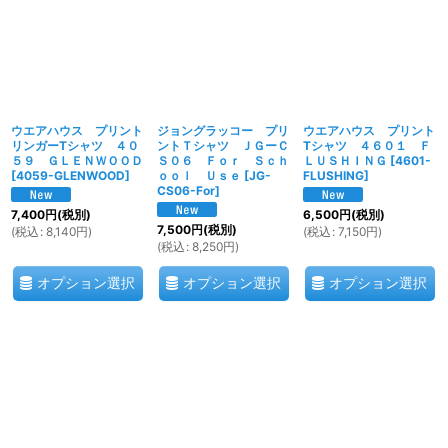
ウエアハウス プリント
ジョングラッコー プリ
ウエアハウス プリント
リンガーTシャツ ４０
ントＴシャツ ＪＧーＣ
Tシャツ ４６０１ Ｆ
５９ ＧＬＥＮＷＯＯＤ
Ｓ０６ Ｆｏｒ Ｓｃｈ
ＬＵＳＨＩＮＧ
[
4601-
[
4059-GLENWOOD
]
ｏｏｌ Ｕｓｅ
[
JG-
FLUSHING
]
CS06-For
]
7,400
円
(税別)
6,500
円
(税別)
7,500
円
(税別)
(
税込
:
8,140
円
)
(
税込
:
7,150
円
)
(
税込
:
8,250
円
)
オプション選択
オプション選択
オプション選択