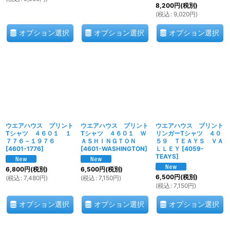
8,200
円
(税別)
(
税込
:
9,020
円
)
オプション選択
オプション選択
オプション選択
ウエアハウス プリント
ウエアハウス プリント
ウエアハウス プリント
Tシャツ ４６０１ １
Tシャツ ４６０１ Ｗ
リンガーTシャツ ４０
７７６－１９７６
ＡＳＨＩＮＧＴＯＮ
５９ ＴＥＡＹＳ ＶＡ
[
4601-1776
]
[
4601-WASHINGTON
]
ＬＬＥＹ
[
4059-
TEAYS
]
6,800
円
(税別)
6,500
円
(税別)
6,500
円
(税別)
(
税込
:
7,480
円
)
(
税込
:
7,150
円
)
(
税込
:
7,150
円
)
オプション選択
オプション選択
オプション選択