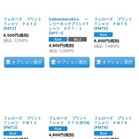
フェローズ プリント
Delbombers&Co. ヘ
フェローズ プリント
Ｔシャツ ＰＡＴ２
ンリーネックプリントT
Ｔシャツ ＰＭＴ５
[
PAT2
]
シャツ ＤＰＴ－１
[
PMT5
]
[
DPT-1
]
6,500
円
(税別)
(
税込
:
7,150
円
)
6,800
円
(税別)
4,800
円
(税別)
(
税込
:
7,480
円
)
(
税込
:
5,280
円
)
オプション選択
オプション選択
オプション選択
フェローズ プリント
フェローズ プリント
フェローズ プリント
Ｔシャツ ＰＭＴ３
Ｔシャツ ＰＴ４
[
PT4
]
Ｔシャツ ＰＭＴ６
[
PMT3
]
[
PMT6
]
4,800
円
(税別)