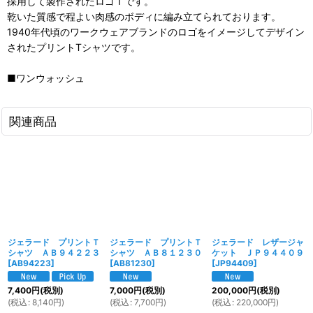
採用して製作されたロゴＴです。
乾いた質感で程よい肉感のボディに編み立てられております。
1940年代頃のワークウェアブランドのロゴをイメージしてデザイン
されたプリントTシャツです。
■ワンウォッシュ
関連商品
ジェラード プリントＴ
ジェラード プリントＴ
ジェラード レザージャ
シャツ ＡＢ９４２２３
シャツ ＡＢ８１２３０
ケット ＪＰ９４４０９
[
AB94223
]
[
AB81230
]
[
JP94409
]
7,400
円
(税別)
7,000
円
(税別)
200,000
円
(税別)
(
税込
:
8,140
円
)
(
税込
:
7,700
円
)
(
税込
:
220,000
円
)