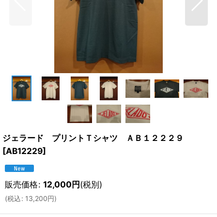
ジェラード プリントＴシャツ ＡＢ１２２２９
[
AB12229
]
販売価格
:
12,000
円
(税別)
(
税込
:
13,200
円
)