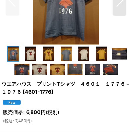
ウエアハウス プリントTシャツ ４６０１ １７７６－
１９７６
[
4601-1776
]
販売価格
:
6,800
円
(税別)
(
税込
:
7,480
円
)