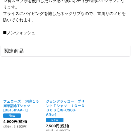
12番スラブ糸を使用したムラ感の強いボディが特徴のTシャツにな
ります。
フライスにパイピングを施したネックリブなので、首周りのノビを
防いでくれます。
■ノンウォッシュ
関連商品
フェローズ 別注１５
ジョングラッコー プリ
周年記念Tシャツ
ントＴシャツ ＪＧーＣ
[
DB15thAV-T
]
Ｓ０６
[
JG-CS06-
After
]
4,900
円
(税別)
7,500
円
(税別)
(
税込
:
5,390
円
)
(
税込
:
8,250
円
)