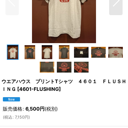
ウエアハウス プリントTシャツ ４６０１ ＦＬＵＳＨ
ＩＮＧ
[
4601-FLUSHING
]
販売価格
:
6,500
円
(税別)
(
税込
:
7,150
円
)