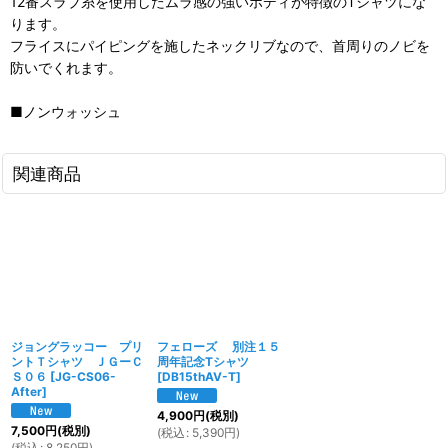
12番スラブ糸を使用したムラ感の強いボディが特徴のTシャツにな
ります。
フライスにパイピングを施したネックリブなので、首周りのノビを
防いでくれます。
■ノンウォッシュ
関連商品
ジョングラッコー プリ
フェローズ 別注１５
ントＴシャツ ＪＧーＣ
周年記念Tシャツ
Ｓ０６
[
JG-CS06-
[
DB15thAV-T
]
After
]
4,900
円
(税別)
7,500
円
(税別)
(
税込
:
5,390
円
)
(
税込
:
8,250
円
)