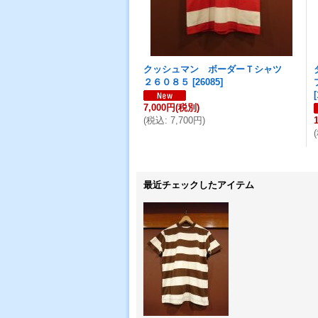
クッシュマン ボーダーＴシャツ
２６０８５
[
26085
]
[
7,000円
(税別)
(
税込
:
7,700円
)
(
最近チェックしたアイテム