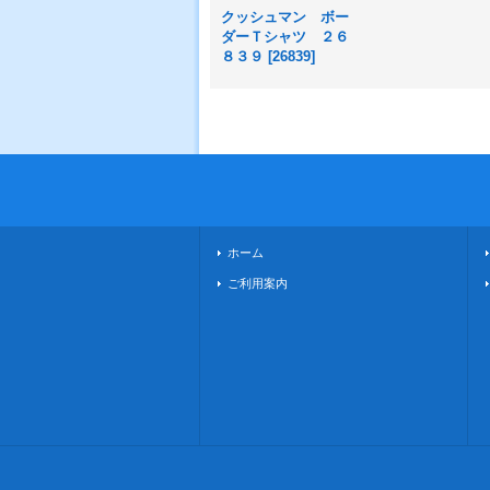
クッシュマン ボー
ダーＴシャツ ２６
８３９
[
26839
]
ホーム
ご利用案内