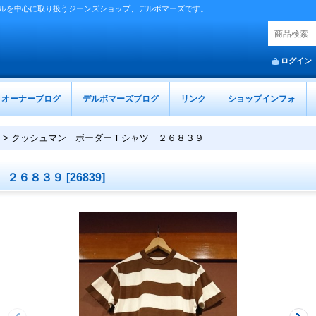
ルを中心に取り扱うジーンズショップ、デルボマーズです。
ログイン
オーナーブログ
デルボマーズブログ
リンク
ショップインフォ
>
クッシュマン ボーダーＴシャツ ２６８３９
 ２６８３９
[
26839
]