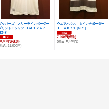
ダッパーズ スリーラインボーダー
ウエアハウス ３インチボーダー
プリントＴシャツ Lot.１２４７
Ｔ ４０７１
[
4071
]
1247
]
7,400円
(税別)
10,000円
(税別)
(
税込
:
8,140円
)
税込
:
11,000円
)