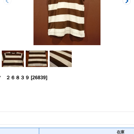
ツ ２６８３９
[
26839
]
在庫