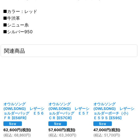
■カラー：レッド
■牛渋革
■シニュー糸
■シルバー950
関連商品
オウルソング
オウルソング
オウルソング
(OWLSONG) レザーシ
(OWLSONG) レザーシ
(OWLSONG) レザーシ
ョルダーバッグ Ｅ５６
ョルダーバッグ Ｅ５７
ョルダーポーチ（小）
ＦＲ
[
E56FR
]
ＣＲ
[
E57CR
]
Ｅ５９Ｓ
[
E59S
]
62,600
円
(税別)
57,600
円
(税別)
47,000
円
(税別)
(
税込
:
68,860
円
)
(
税込
:
63,360
円
)
(
税込
:
51,700
円
)