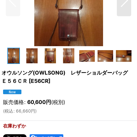
オウルソング(OWLSONG) レザーショルダーバッグ
Ｅ５６ＣＲ
[
E56CR
]
販売価格
:
60,600
円
(税別)
(
税込
:
66,660
円
)
在庫わずか