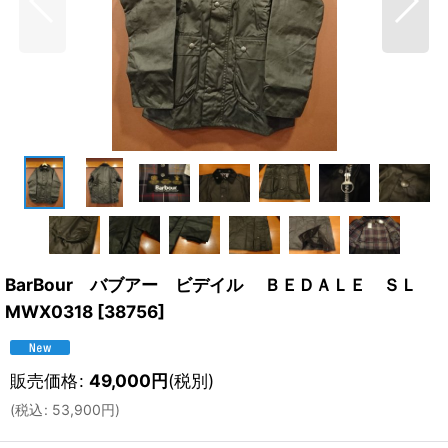
BarBour バブアー ビデイル ＢＥＤＡＬＥ ＳＬ
MWX0318
[
38756
]
販売価格
:
49,000
円
(税別)
(
税込
:
53,900
円
)