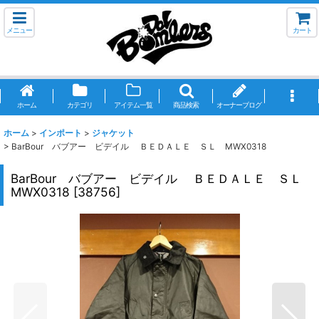
メニュー
カート
ホーム
カテゴリ
アイテム一覧
商品検索
オーナーブログ
ホーム
>
インポート
>
ジャケット
>
BarBour バブアー ビデイル ＢＥＤＡＬＥ ＳＬ MWX0318
BarBour バブアー ビデイル ＢＥＤＡＬＥ ＳＬ
MWX0318
[
38756
]