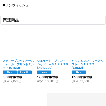
■ノンウォッシュ
関連商品
スティーブンソンオーバ
ジェラード プリントＴ
クッシュマン ワークベ
ーオール プリントＴシ
シャツ ＡＢ１２２２９
スト ６１９３２
ャツ
[
GTDM
]
[
AB12229
]
[
61932
]
6,500
円
(税別)
12,000
円
(税別)
17,800
円
(税別)
(
税込
:
7,150
円
)
(
税込
:
13,200
円
)
(
税込
:
19,580
円
)