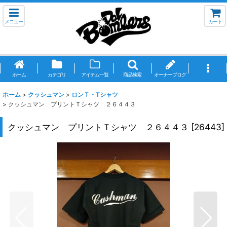
メニュー
カート
ホーム
カテゴリ
アイテム一覧
商品検索
オーナーブログ
ホーム
>
クッシュマン
>
ロンＴ・Tシャツ
>
クッシュマン プリントＴシャツ ２６４４３
クッシュマン プリントＴシャツ ２６４４３
[
26443
]