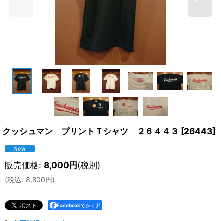
クッシュマン プリントＴシャツ ２６４４３
[
26443
]
販売価格
:
8,000
円
(税別)
(
税込
:
8,800
円
)
Facebookでシェア