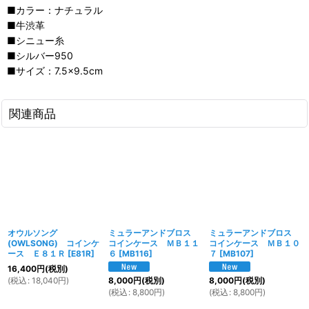
■カラー：ナチュラル
■牛渋革
■シニュー糸
■シルバー950
■サイズ：7.5×9.5cm
関連商品
オウルソング
ミュラーアンドブロス
ミュラーアンドブロス
(OWLSONG) コインケ
コインケース ＭＢ１１
コインケース ＭＢ１０
ース Ｅ８１Ｒ
[
E81R
]
６
[
MB116
]
７
[
MB107
]
16,400
円
(税別)
(
税込
:
18,040
円
)
8,000
円
(税別)
8,000
円
(税別)
(
税込
:
8,800
円
)
(
税込
:
8,800
円
)