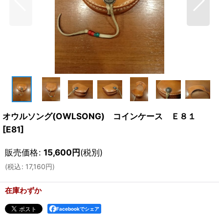
オウルソング(OWLSONG) コインケース Ｅ８１
[
E81
]
販売価格
:
15,600
円
(税別)
(
税込
:
17,160
円
)
在庫わずか
Facebookでシェア