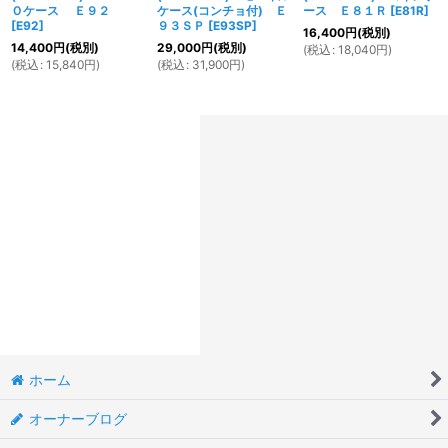
Ｏケース Ｅ９２
ケース(コンチョ付) Ｅ
ース Ｅ８１Ｒ
[
E81R
]
[
E92
]
９３ＳＰ
[
E93SP
]
16,400
円
(税別)
14,400
円
(税別)
29,000
円
(税別)
(
税込
:
18,040
円
)
(
税込
:
15,840
円
)
(
税込
:
31,900
円
)
ホーム
オーナーブログ