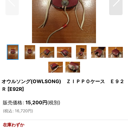
オウルソング(OWLSONG) ＺＩＰＰＯケース Ｅ９２
Ｒ
[
E92R
]
販売価格
:
15,200
円
(税別)
(
税込
:
16,720
円
)
在庫わずか