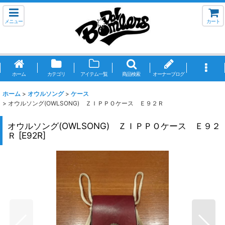
メニュー
カート
ホーム
カテゴリ
アイテム一覧
商品検索
オーナーブログ
ホーム
>
オウルソング
>
ケース
>
オウルソング(OWLSONG) ＺＩＰＰＯケース Ｅ９２Ｒ
オウルソング(OWLSONG) ＺＩＰＰＯケース Ｅ９２
Ｒ
[
E92R
]