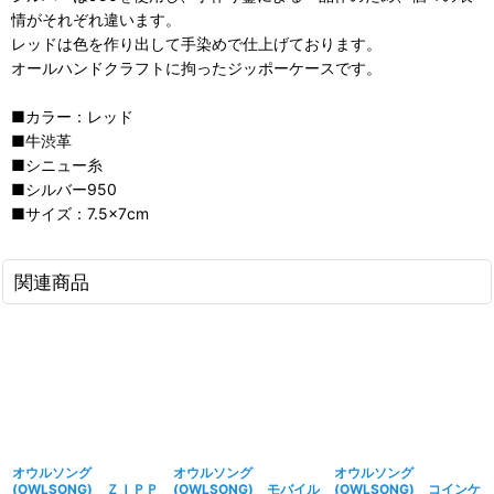
情がそれぞれ違います。
レッドは色を作り出して手染めで仕上げております。
オールハンドクラフトに拘ったジッポーケースです。
■カラー：レッド
■牛渋革
■シニュー糸
■シルバー950
■サイズ：7.5×7cm
関連商品
オウルソング
オウルソング
オウルソング
(OWLSONG) ＺＩＰＰ
(OWLSONG) モバイル
(OWLSONG) コインケ