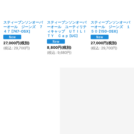
スティーブンソンオーバ
スティーブンソンオーバ
スティーブンソンオーバ
ーオール ジーンズ ７
ーオール ユーティリテ
ーオール ジーンズ １
４７
[
747-OSX
]
ィキャップ ＵＴＩＬＩ
５０
[
150-OSX
]
ＴＹ Ｃａｐ
[
UC
]
27,000
円
(税別)
27,000
円
(税別)
8,800
円
(税別)
(
税込
:
29,700
円
)
(
税込
:
29,700
円
)
(
税込
:
9,680
円
)