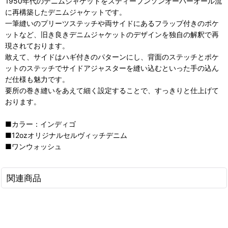
1950年代のデニムジャケットをスティーブンソンオーバーオール流
に再構築したデニムジャケットです。
一筆縫いのプリーツステッチや両サイドにあるフラップ付きのポケ
ットなど、旧き良きデニムジャケットのデザインを独自の解釈で再
現されております。
敢えて、サイドはハギ付きのパターンにし、背面のステッチとポケ
ットのステッチでサイドアジャスターを縫い込むといった手の込ん
だ仕様も魅力です。
要所の巻き縫いをあえて細く設定することで、すっきりと仕上げて
おります。
■カラー：インディゴ
■12ozオリジナルセルヴィッチデニム
■ワンウォッシュ
関連商品