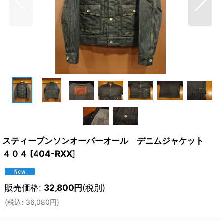
スティーブンソンオーバーオール デニムジャケット
４０４
[
404-RXX
]
販売価格
:
32,800
円
(税別)
(
税込
:
36,080
円
)