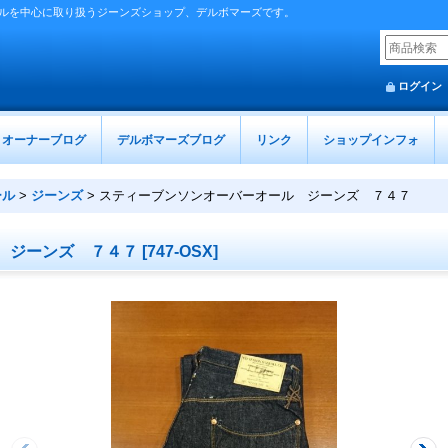
ルを中心に取り扱うジーンズショップ、デルボマーズです。
ログイン
オーナーブログ
デルボマーズブログ
リンク
ショップインフォ
ール
>
ジーンズ
>
スティーブンソンオーバーオール ジーンズ ７４７
 ジーンズ ７４７
[
747-OSX
]