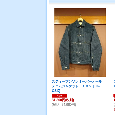
スティーブンソンオーバーオール
デニムジャケット １０２
[
102-
OSX
]
31,800円
(税別)
(
税込
:
34,980円
)
(