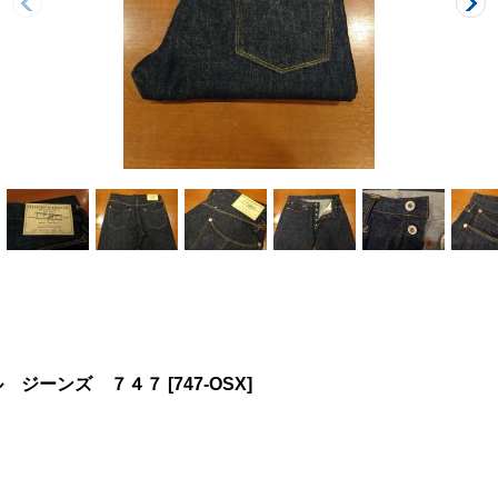
ル ジーンズ ７４７
[
747-OSX
]