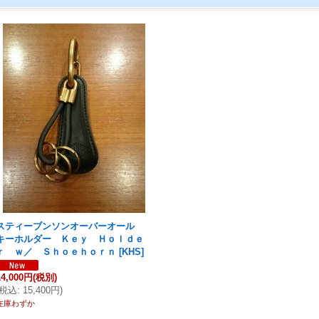
スティーブンソンオーバーオール
キーホルダー Ｋｅｙ Ｈｏｌｄｅ
ｒ ｗ／ Ｓｈｏｅｈｏｒｎ
[
KHS
]
14,000円
(税別)
税込
:
15,400円
)
在庫わずか